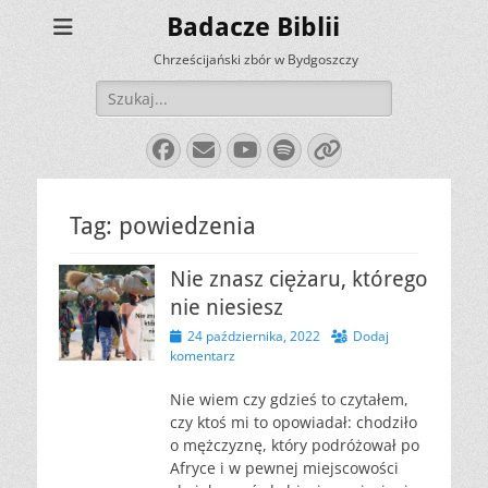
Badacze Biblii
Chrześcijański zbór w Bydgoszczy
Szukaj:
Facebook
E-
YouTube
Spotify
Link
mail
Tag:
powiedzenia
Nie znasz ciężaru, którego
nie niesiesz
Opublikowano
24 października, 2022
Dodaj
komentarz
Nie wiem czy gdzieś to czytałem,
czy ktoś mi to opowiadał: chodziło
o mężczyznę, który podróżował po
Afryce i w pewnej miejscowości