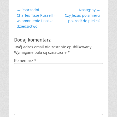
Nawigacja
← Poprzedni
Następny →
Poprzedni
Następny
Charles Taze Russell –
Czy Jezus po śmierci
wpisu
wpis:
wpis:
wspomnienie i nasze
poszedł do piekła?
dziedzictwo
Dodaj komentarz
Twój adres email nie zostanie opublikowany.
Wymagane pola są oznaczone
*
Komentarz
*