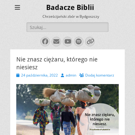
Badacze Biblii
Chrześcijański zbór w Bydgoszczy
Szukaj:
Facebook
E-
YouTube
Spotify
Link
mail
Nie znasz ciężaru, którego nie
niesiesz
Opublikowano
Autor
24 października, 2022
admin
Dodaj komentarz