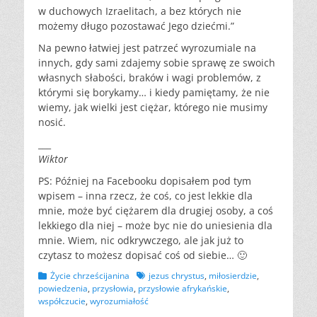
w duchowych Izraelitach, a bez których nie
możemy długo pozostawać Jego dziećmi.”
Na pewno łatwiej jest patrzeć wyrozumiale na
innych, gdy sami zdajemy sobie sprawę ze swoich
własnych słabości, braków i wagi problemów, z
którymi się borykamy… i kiedy pamiętamy, że nie
wiemy, jak wielki jest ciężar, którego nie musimy
nosić.
___
Wiktor
PS: Później na Facebooku dopisałem pod tym
wpisem – inna rzecz, że coś, co jest lekkie dla
mnie, może być ciężarem dla drugiej osoby, a coś
lekkiego dla niej – może byc nie do uniesienia dla
mnie. Wiem, nic odkrywczego, ale jak już to
czytasz to możesz dopisać coś od siebie… 🙂
Kategorii
Tagów
Życie chrześcijanina
jezus chrystus
,
miłosierdzie
,
powiedzenia
,
przysłowia
,
przysłowie afrykańskie
,
współczucie
,
wyrozumiałość