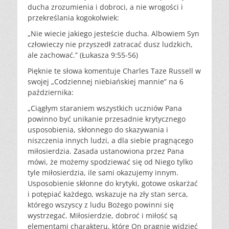
ducha zrozumienia i dobroci, a nie wrogości i
przekreślania kogokolwiek:
„Nie wiecie jakiego jesteście ducha. Albowiem Syn
człowieczy nie przyszedł zatracać dusz ludzkich,
ale zachować.” (Łukasza 9:55-56)
Pięknie te słowa komentuje Charles Taze Russell w
swojej „Codziennej niebiańskiej mannie” na 6
października:
„Ciągłym staraniem wszystkich uczniów Pana
powinno być unikanie przesadnie krytycznego
usposobienia, skłonnego do skazywania i
niszczenia innych ludzi, a dla siebie pragnącego
miłosierdzia. Zasada ustanowiona przez Pana
mówi, że możemy spodziewać się od Niego tylko
tyle miłosierdzia, ile sami okazujemy innym.
Usposobienie skłonne do krytyki, gotowe oskarżać
i potępiać każdego, wskazuje na zły stan serca,
którego wszyscy z ludu Bożego powinni się
wystrzegać. Miłosierdzie, dobroć i miłość są
elementami charakteru, które On pragnie widzieć