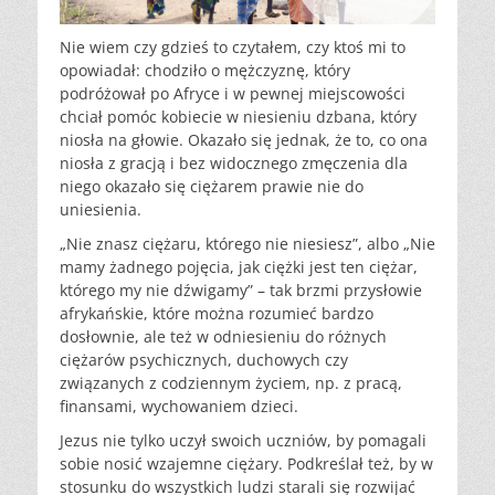
Nie wiem czy gdzieś to czytałem, czy ktoś mi to
opowiadał: chodziło o mężczyznę, który
podróżował po Afryce i w pewnej miejscowości
chciał pomóc kobiecie w niesieniu dzbana, który
niosła na głowie. Okazało się jednak, że to, co ona
niosła z gracją i bez widocznego zmęczenia dla
niego okazało się ciężarem prawie nie do
uniesienia.
„Nie znasz ciężaru, którego nie niesiesz”, albo „Nie
mamy żadnego pojęcia, jak ciężki jest ten ciężar,
którego my nie dźwigamy” – tak brzmi przysłowie
afrykańskie, które można rozumieć bardzo
dosłownie, ale też w odniesieniu do różnych
ciężarów psychicznych, duchowych czy
związanych z codziennym życiem, np. z pracą,
finansami, wychowaniem dzieci.
Jezus nie tylko uczył swoich uczniów, by pomagali
sobie nosić wzajemne ciężary. Podkreślał też, by w
stosunku do wszystkich ludzi starali się rozwijać