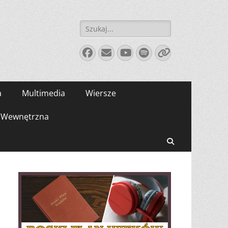
Szukaj:
Facebook
E-
YouTube
Spotify
Link
mail
a
Multimedia
Wiersze
Wewnętrzna
Search