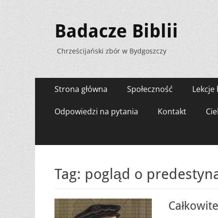
Badacze Biblii
Chrześcijański zbór w Bydgoszczy
Menu
Przejdź
Strona główna
Społeczność
Lekcje 
do
zawartości
Odpowiedzi na pytania
Kontakt
Cie
Tag:
pogląd o predestyna
Całkowite