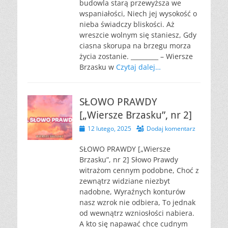
budowla starą przewyższa we
wspaniałości, Niech jej wysokość o
nieba świadczy bliskości. Aż
wreszcie wolnym się staniesz, Gdy
ciasna skorupa na brzegu morza
życia zostanie. _________ – Wiersze
Brzasku w
Czytaj dalej…
SŁOWO PRAWDY
[„Wiersze Brzasku”, nr 2]
Opublikowano
12 lutego, 2025
Dodaj komentarz
SŁOWO PRAWDY [„Wiersze
Brzasku”, nr 2] Słowo Prawdy
witrażom cennym podobne, Choć z
zewnątrz widziane niezbyt
nadobne, Wyraźnych konturów
nasz wzrok nie odbiera, To jednak
od wewnątrz wzniosłości nabiera.
A kto się napawać chce cudnym