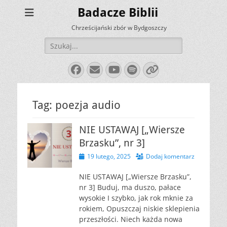
Badacze Biblii
Chrześcijański zbór w Bydgoszczy
Szukaj:
Facebook
E-
YouTube
Spotify
Link
mail
Tag:
poezja audio
NIE USTAWAJ [„Wiersze
Brzasku”, nr 3]
Opublikowano
19 lutego, 2025
Dodaj komentarz
NIE USTAWAJ [„Wiersze Brzasku”,
nr 3] Buduj, ma duszo, pałace
wysokie I szybko, jak rok mknie za
rokiem, Opuszczaj niskie sklepienia
przeszłości. Niech każda nowa