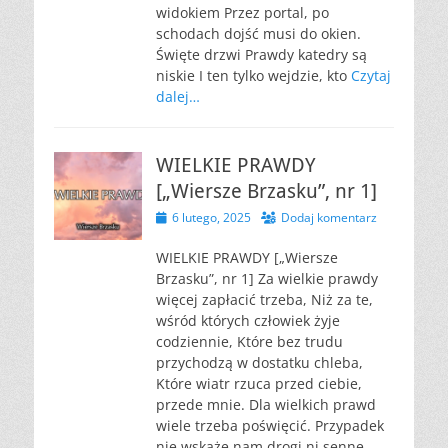
widokiem Przez portal, po
schodach dojść musi do okien.
Święte drzwi Prawdy katedry są
niskie I ten tylko wejdzie, kto
Czytaj
dalej…
WIELKIE PRAWDY
[„Wiersze Brzasku”, nr 1]
Opublikowano
6 lutego, 2025
Dodaj komentarz
WIELKIE PRAWDY [„Wiersze
Brzasku”, nr 1] Za wielkie prawdy
więcej zapłacić trzeba, Niż za te,
wśród których człowiek żyje
codziennie, Które bez trudu
przychodzą w dostatku chleba,
Które wiatr rzuca przed ciebie,
przede mnie. Dla wielkich prawd
wiele trzeba poświęcić. Przypadek
nie wskaże nam drogi ni senne