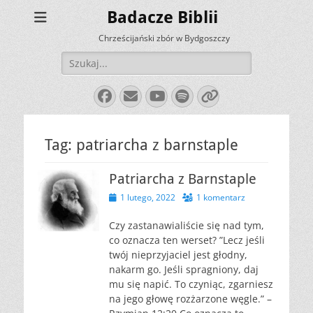
Badacze Biblii
Chrześcijański zbór w Bydgoszczy
Szukaj:
Facebook
E-
YouTube
Spotify
Link
mail
Tag:
patriarcha z barnstaple
Patriarcha z Barnstaple
Opublikowano
1 lutego, 2022
1 komentarz
Czy zastanawialiście się nad tym,
co oznacza ten werset? ”Lecz jeśli
twój nieprzyjaciel jest głodny,
nakarm go. Jeśli spragniony, daj
mu się napić. To czyniąc, zgarniesz
na jego głowę rozżarzone węgle.” –