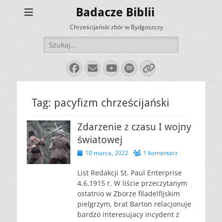
Badacze Biblii
Chrześcijański zbór w Bydgoszczy
Szukaj:
Facebook
E-
YouTube
Spotify
Link
mail
Tag:
pacyfizm chrześcijański
Zdarzenie z czasu I wojny
światowej
Opublikowano
10 marca, 2022
1 komentarz
List Redakcji St. Paul Enterprise
4.6.1915 r. W liście przeczytanym
ostatnio w Zborze filadelfijskim
pielgrzym, brat Barton relacjonuje
bardzo interesujacy incydent z