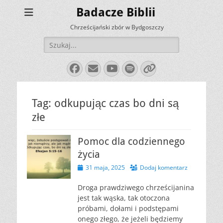
Badacze Biblii
Chrześcijański zbór w Bydgoszczy
Szukaj:
Facebook
E-
YouTube
Spotify
Link
mail
Tag:
odkupując czas bo dni są
złe
Pomoc dla codziennego
życia
Opublikowano
31 maja, 2025
Dodaj komentarz
Droga prawdziwego chrześcijanina
jest tak wąska, tak otoczona
próbami, dołami i podstępami
onego złego, że jeżeli będziemy