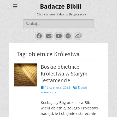
Badacze Biblii
Chrześcijański zbór w Bydgoszczy
Szukaj:
Facebook
E-
YouTube
Spotify
Link
mail
Tag:
obietnice Królestwa
Boskie obietnice
Królestwa w Starym
Testamencie
Opublikowano
12 czerwca, 2022
Dodaj
komentarz
Kochający Bóg udzielił w Biblii
wielu obietnic, że Jego Królestwo
nadejdzie i obejmie ostatecznie