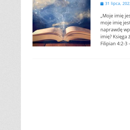
Opublikowano
31 lipca, 202
„Moje imię je
moje imię jes
naprawdę wpi
imię? Księga 
Filipian 4:2-