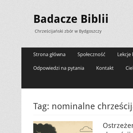
Badacze Biblii
Chrześcijański zbór w Bydgoszczy
Menu
Przejdź
Strona główna
Społeczność
Lekcje 
do
zawartości
Odpowiedzi na pytania
Kontakt
Cie
Tag:
nominalne chrześci
Ostrzeże