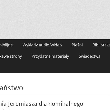
biblijne
Wykłady audio/wideo
Pieśni
Bibliotek
kawe strony
Przydatne materiały
Świadectwa
jaństwo
nia Jeremiasza dla nominalnego