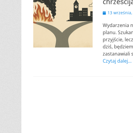
chrześcij
Opublikowano
13 września,
Wydarzenia n
planu. Szuka
przyjście, le
dziś, będziemy
zastanawiali
Czytaj dalej…