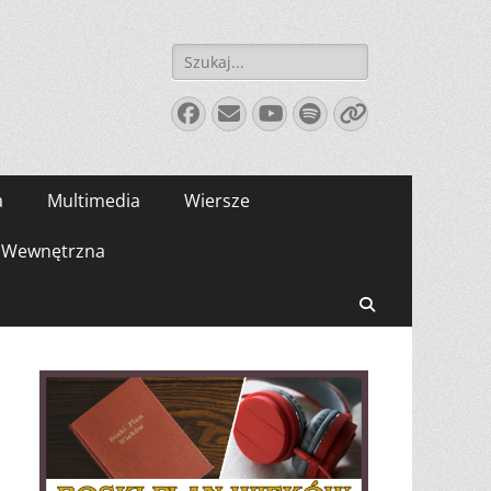
Szukaj:
Facebook
E-
YouTube
Spotify
Link
mail
a
Multimedia
Wiersze
Wewnętrzna
Search