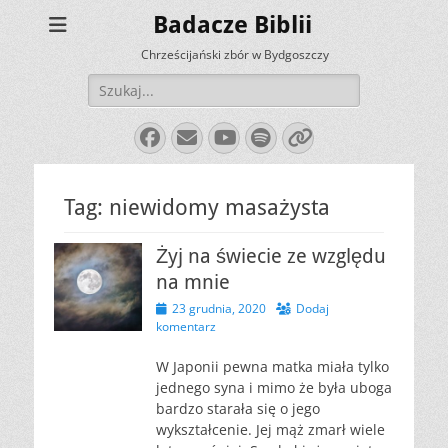
Badacze Biblii
Chrześcijański zbór w Bydgoszczy
Szukaj:
Facebook
E-
YouTube
Spotify
Link
mail
Tag:
niewidomy masażysta
Żyj na świecie ze względu
na mnie
Opublikowano
23 grudnia, 2020
Dodaj
komentarz
W Japonii pewna matka miała tylko
jednego syna i mimo że była uboga
bardzo starała się o jego
wykształcenie. Jej mąż zmarł wiele