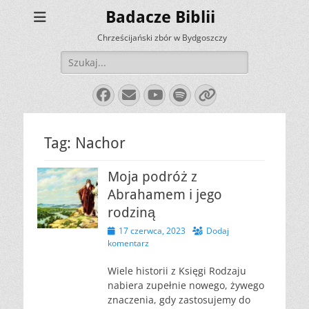
Badacze Biblii
Chrześcijański zbór w Bydgoszczy
Szukaj:
Facebook
E-
YouTube
Spotify
Link
mail
Tag:
Nachor
Moja podróż z
Abrahamem i jego
rodziną
Opublikowano
17 czerwca, 2023
Dodaj
komentarz
Wiele historii z Księgi Rodzaju
nabiera zupełnie nowego, żywego
znaczenia, gdy zastosujemy do