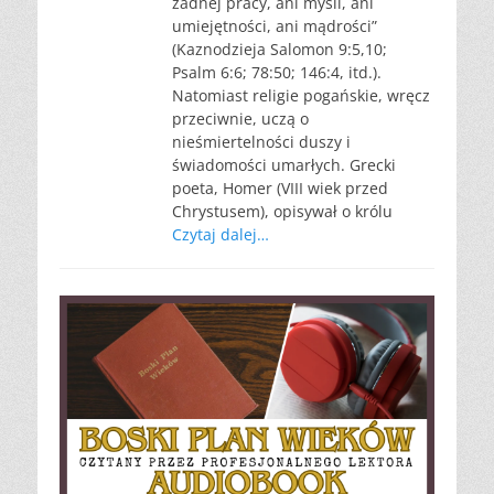
żadnej pracy, ani myśli, ani
umiejętności, ani mądrości”
(Kaznodzieja Salomon 9:5,10;
Psalm 6:6; 78:50; 146:4, itd.).
Natomiast religie pogańskie, wręcz
przeciwnie, uczą o
nieśmiertelności duszy i
świadomości umarłych. Grecki
poeta, Homer (VIII wiek przed
Chrystusem), opisywał o królu
Czytaj dalej…