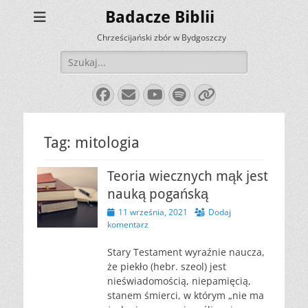
Badacze Biblii
Chrześcijański zbór w Bydgoszczy
Szukaj:
Facebook
E-
YouTube
Spotify
Link
mail
Tag:
mitologia
Teoria wiecznych mąk jest
nauką pogańską
Opublikowano
11 września, 2021
Dodaj
komentarz
Stary Testament wyraźnie naucza,
że piekło (hebr. szeol) jest
nieświadomością, niepamięcią,
stanem śmierci, w którym „nie ma