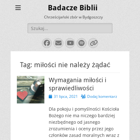
Badacze Biblii
Chrześcijański zbór w Bydgoszczy
Szukaj:
Facebook
E-
YouTube
Spotify
Link
mail
Tag:
miłości nie należy żądać
Wymagania miłości i
sprawiedliwości
Opublikowano
31 lipca, 2021
Dodaj komentarz
Dla pokoju i pomyślności Kościoła
Bożego nie ma niczego bardziej
niezbędnego od jasnego
zrozumienia i oceny przez jego
członków zasad moralnych wraz z