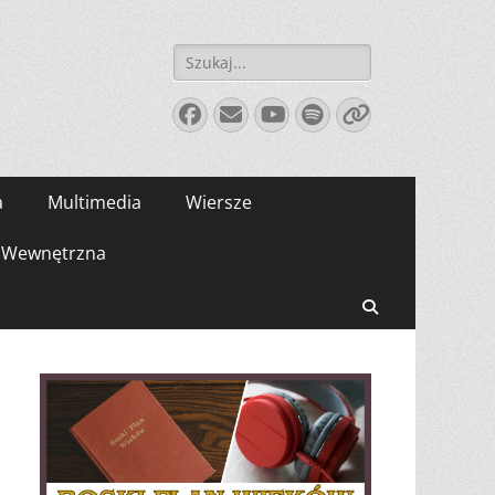
Szukaj:
Facebook
E-
YouTube
Spotify
Link
mail
a
Multimedia
Wiersze
Wewnętrzna
Search