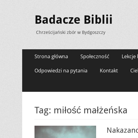
Badacze Biblii
Chrześcijański zbór w Bydgoszczy
Menu
Przejdź
Strona główna
Społeczność
Lekcje 
do
zawartości
Odpowiedzi na pytania
Kontakt
Cie
Tag:
miłość małżeńska
Nakazano 