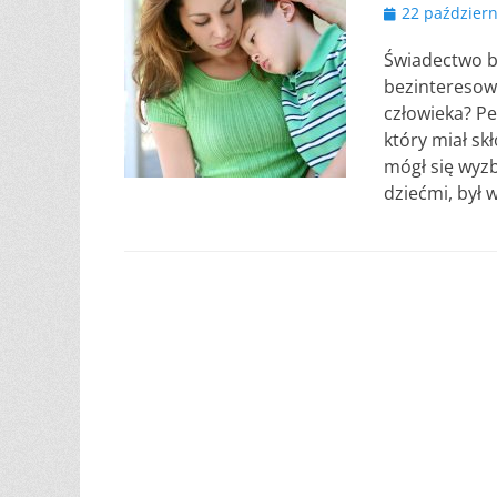
Opublikowano
22 październ
Świadectwo br
bezinteresown
człowieka? P
który miał sk
mógł się wyzb
dziećmi, był 