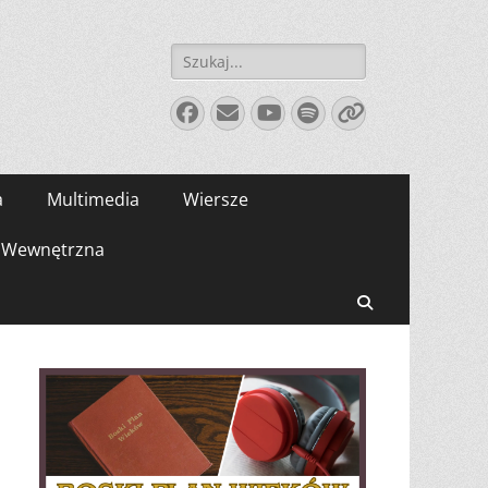
Szukaj:
Facebook
E-
YouTube
Spotify
Link
mail
a
Multimedia
Wiersze
Wewnętrzna
Search