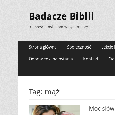
Badacze Biblii
Chrześcijański zbór w Bydgoszczy
Menu
Przejdź
Strona główna
Społeczność
Lekcje 
do
zawartości
Odpowiedzi na pytania
Kontakt
Cie
Tag:
mąż
Moc słów 