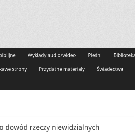
biblijne
Wykłady audio/wideo
Pieśni
Bibliotek
kawe strony
Przydatne materiały
Świadectwa
ko dowód rzeczy niewidzialnych