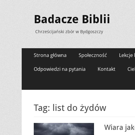
Badacze Biblii
Chrześcijański zbór w Bydgoszczy
Menu
Przejdź
Strona główna
Społeczność
Lekcje 
do
zawartości
Odpowiedzi na pytania
Kontakt
Cie
Tag:
list do żydów
Wiara ja