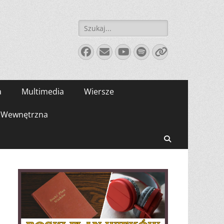
Szukaj:
Facebook
E-
YouTube
Spotify
Link
mail
a
Multimedia
Wiersze
Wewnętrzna
Search