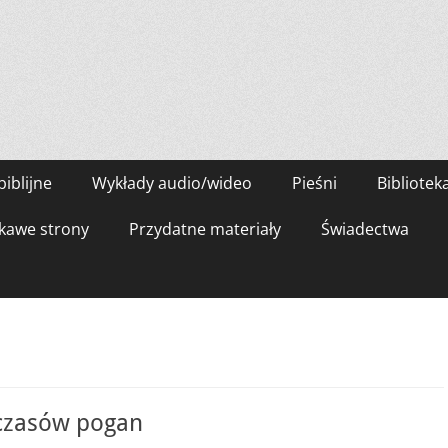
biblijne
Wykłady audio/wideo
Pieśni
Bibliotek
kawe strony
Przydatne materiały
Świadectwa
 czasów pogan