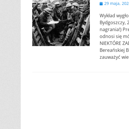
Opublikowano
29 maja, 202
Wykład wygło
Bydgoszczy, 2
nagrania!) Pr
odnosi się mó
NIEKTÓRE ZA
Bereańskiej B
zauważyć wie