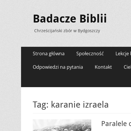
Badacze Biblii
Chrześcijański zbór w Bydgoszczy
Menu
Przejdź
Strona główna
Społeczność
Lekcje 
do
zawartości
Odpowiedzi na pytania
Kontakt
Cie
Tag:
karanie izraela
Paralele