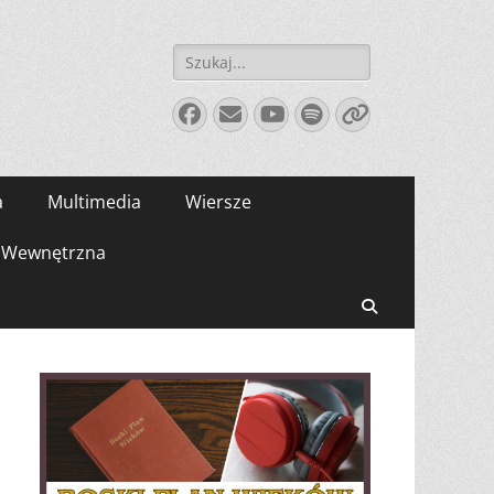
Szukaj:
Facebook
E-
YouTube
Spotify
Link
mail
a
Multimedia
Wiersze
Wewnętrzna
Search