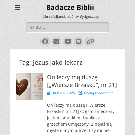
Badacze Biblii
Chrześcijański zbór w Bydgoszczy
Szukaj:
Facebook
E-
YouTube
Spotify
Link
mail
Tag:
Jezus jako lekarz
On leczy mą duszę
[„Wiersze Brzasku”, nr 21]
Opublikowano
30 lipca, 2025
Dodaj komentarz
On leczy mą duszę [„Wiersze
Brzasku”, nr 21] Często zmęczony
jestem smutkiem I walką z
grzechem umęczony. Z bojaźnią
myślę o mym jutrze, Czy mi nie