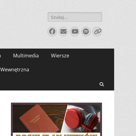
Szukaj:
Facebook
E-
YouTube
Spotify
Link
mail
a
Multimedia
Wiersze
Wewnętrzna
Search