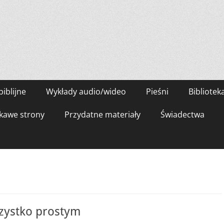
biblijne
Wykłady audio/wideo
Pieśni
Bibliotek
kawe strony
Przydatne materiały
Świadectwa
zystko prostym