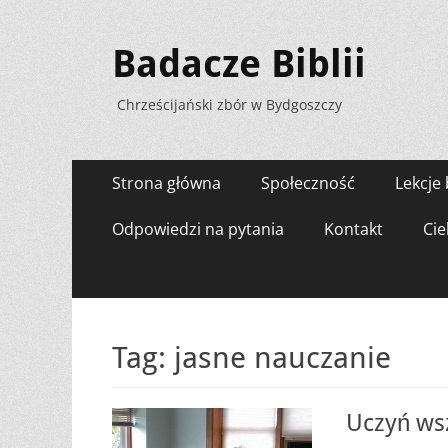
Badacze Biblii
Chrześcijański zbór w Bydgoszczy
Menu
Przejdź
Strona główna
Społeczność
Lekcje 
do
zawartości
Odpowiedzi na pytania
Kontakt
Cie
Tag:
jasne nauczanie
Uczyń ws