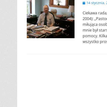
Opublikowano
14 stycznia,
Ciekawa rada,
2004): „Past
miłująca osob
mnie był star
pomocy. Kilka
wszystko pros