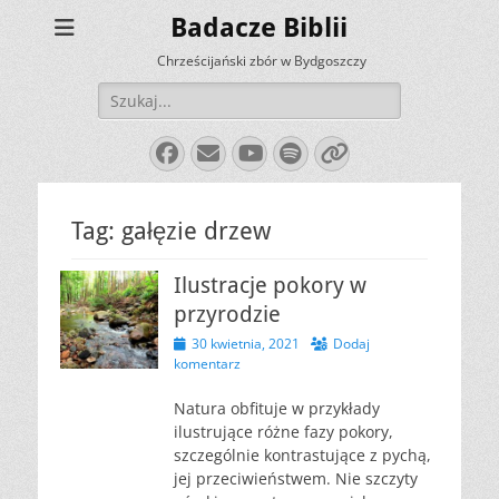
Badacze Biblii
Chrześcijański zbór w Bydgoszczy
Szukaj:
Facebook
E-
YouTube
Spotify
Link
mail
Tag:
gałęzie drzew
Ilustracje pokory w
przyrodzie
Opublikowano
30 kwietnia, 2021
Dodaj
komentarz
Natura obfituje w przykłady
ilustrujące różne fazy pokory,
szczególnie kontrastujące z pychą,
jej przeciwieństwem. Nie szczyty