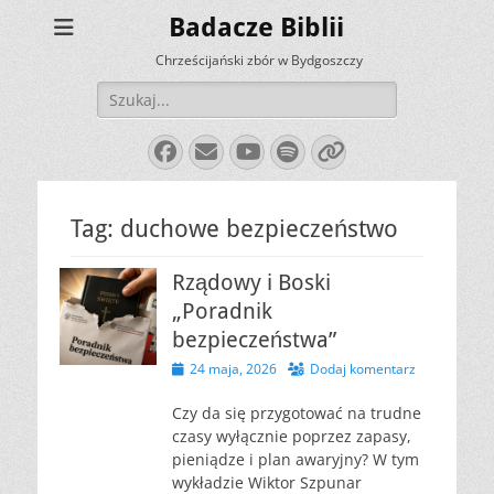
Badacze Biblii
Chrześcijański zbór w Bydgoszczy
Szukaj:
Facebook
E-
YouTube
Spotify
Link
mail
Tag:
duchowe bezpieczeństwo
Rządowy i Boski
„Poradnik
bezpieczeństwa”
Opublikowano
24 maja, 2026
Dodaj komentarz
Czy da się przygotować na trudne
czasy wyłącznie poprzez zapasy,
pieniądze i plan awaryjny? W tym
wykładzie Wiktor Szpunar