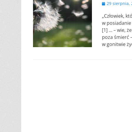
Opublikowano
29 sierpnia,
„Człowiek, któ
w posiadanie 
[1] … – wie, 
poza śmierć –
w gonitwie ż