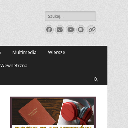
Szukaj:
Facebook
E-
YouTube
Spotify
Link
mail
a
Multimedia
Wiersze
Wewnętrzna
Search