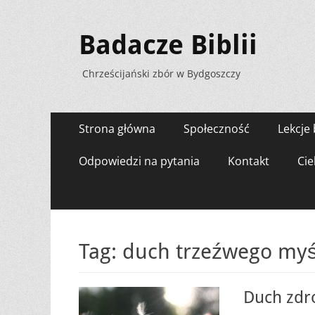
Badacze Biblii
Chrześcijański zbór w Bydgoszczy
Menu
Przejdź
Strona główna
Społeczność
Lekcje 
do
zawartości
Odpowiedzi na pytania
Kontakt
Cie
Tag:
duch trzeźwego myś
Duch zdr