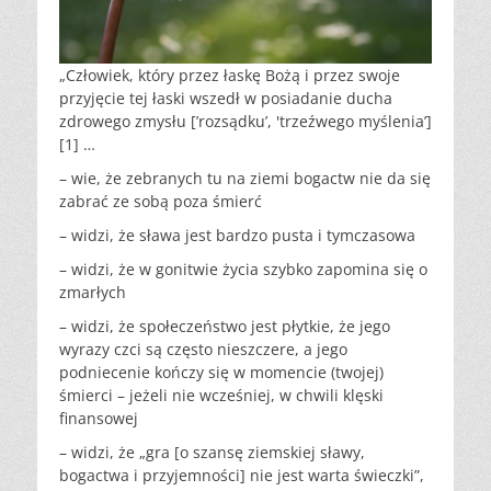
„Człowiek, który przez łaskę Bożą i przez swoje
przyjęcie tej łaski wszedł w posiadanie ducha
zdrowego zmysłu [’rozsądku’, 'trzeźwego myślenia’]
[1] …
– wie, że zebranych tu na ziemi bogactw nie da się
zabrać ze sobą poza śmierć
– widzi, że sława jest bardzo pusta i tymczasowa
– widzi, że w gonitwie życia szybko zapomina się o
zmarłych
– widzi, że społeczeństwo jest płytkie, że jego
wyrazy czci są często nieszczere, a jego
podniecenie kończy się w momencie (twojej)
śmierci – jeżeli nie wcześniej, w chwili klęski
finansowej
– widzi, że „gra [o szansę ziemskiej sławy,
bogactwa i przyjemności] nie jest warta świeczki”,