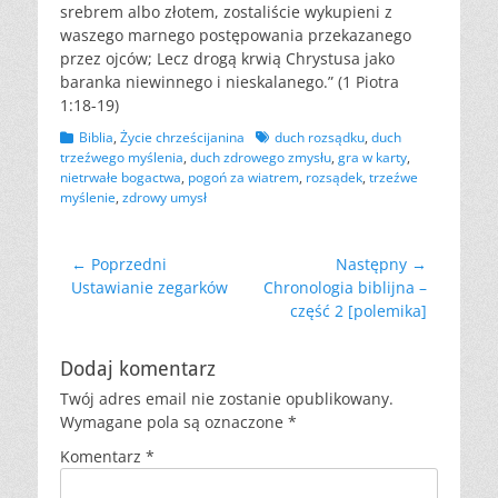
srebrem albo złotem, zostaliście wykupieni z
waszego marnego postępowania przekazanego
przez ojców; Lecz drogą krwią Chrystusa jako
baranka niewinnego i nieskalanego.” (1 Piotra
1:18-19)
Kategorii
Tagów
Biblia
,
Życie chrześcijanina
duch rozsądku
,
duch
trzeźwego myślenia
,
duch zdrowego zmysłu
,
gra w karty
,
nietrwałe bogactwa
,
pogoń za wiatrem
,
rozsądek
,
trzeźwe
myślenie
,
zdrowy umysł
Nawigacja
← Poprzedni
Następny →
Poprzedni
Następny
Ustawianie zegarków
Chronologia biblijna –
wpisu
wpis:
wpis:
część 2 [polemika]
Dodaj komentarz
Twój adres email nie zostanie opublikowany.
Wymagane pola są oznaczone
*
Komentarz
*