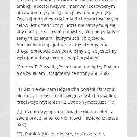
ambicji, apostoł nazywa „marnym [bezowocnym]
obcowaniem [życiem], od ojców podanym” [3].
Zwyczaj mozolnego dążenia do bezwartościowych
celów jest dziedziczny; ludzie nie zatrzymują się,
aby choć przez chwilę pomyśleć, ale podążają tymi
samymi koleinami, którymi szli ich ojcowie.
Apostoł wskazuje jednak, że my idziemy inną
drogą, ponieważ dowiedzieliśmy się, że jesteśmy
wykupieni drogocenną krwią Chrystusa.”
(Charles T. Russell, „Pojednanie pomiędzy Bogiem
a człowiekiem”, fragmenty ze strony 256-258)
________
[1] „Bo nie dał nam Bóg Ducha bojaźni [’strachu’],
ale mocy i miłości, i zdrowego zmysłu [’rozsądku,
'trzeźwego myślenia’]” (2 List do Tymoteusza 1:7)
[2] „Czemu wydajecie pieniądze nie na chleb, a
swoją pracę na to, co nie nasyci?” (Księga Izajasza
55:2)
[3] „Pamiętajcie, że nie tym, co zniszczalne,