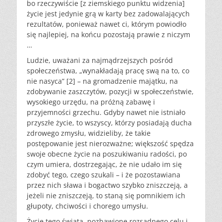
bo rzeczywiście [z ziemskiego punktu widzenia]
życie jest jedynie grą w karty bez zadowalających
rezultatów, ponieważ nawet ci, którym powiodło
się najlepiej, na końcu pozostają prawie z niczym
…
Ludzie, uważani za najmądrzejszych pośród
społeczeństwa, „wynakładają pracę swą na to, co
nie nasyca” [2] – na gromadzenie majątku, na
zdobywanie zaszczytów, pozycji w społeczeństwie,
wysokiego urzędu, na próżną zabawę i
przyjemności grzechu. Gdyby nawet nie istniało
przyszłe życie, to wszyscy, którzy posiadają ducha
zdrowego zmysłu, widzieliby, że takie
postępowanie jest nierozważne; większość spędza
swoje obecne życie na poszukiwaniu radości, po
czym umiera, dostrzegając, że nie udało im się
zdobyć tego, czego szukali – i że pozostawiana
przez nich sława i bogactwo szybko zniszczeją, a
jeżeli nie zniszczeją, to staną się pomnikiem ich
głupoty, chciwości i chorego umysłu.
Życie tego świata, pozbawione rozsądnego celu i