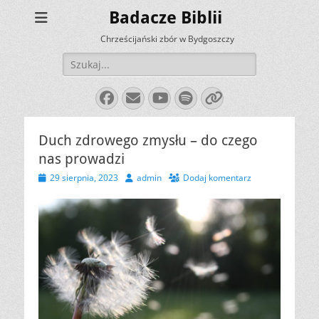
Badacze Biblii
Chrześcijański zbór w Bydgoszczy
Szukaj:
Facebook
E-
YouTube
Spotify
Link
mail
Duch zdrowego zmysłu – do czego
nas prowadzi
Opublikowano
Autor
29 sierpnia, 2023
admin
Dodaj komentarz