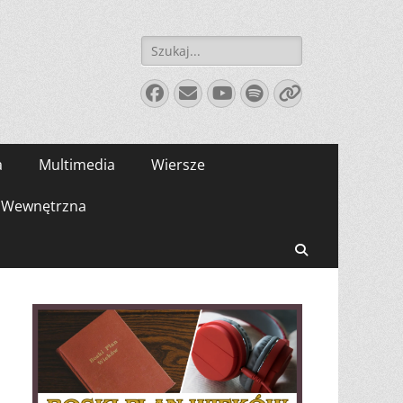
Szukaj:
Facebook
E-
YouTube
Spotify
Link
mail
a
Multimedia
Wiersze
Wewnętrzna
Search