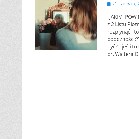
Opublikowano
21 czerwca, 
„JAKIMI POWI
z 2 Listu Piot
rozpłynąć, to
pobożności;?”
być?”, jeśli 
br. Waltera 