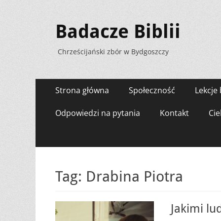
Badacze Biblii
Chrześcijański zbór w Bydgoszczy
Menu
Przejdź
Strona główna
Społeczność
Lekcje 
do
zawartości
Odpowiedzi na pytania
Kontakt
Cie
Tag:
Drabina Piotra
Jakimi l