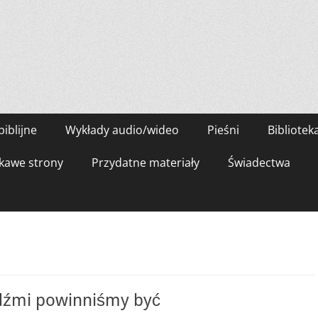
biblijne
Wykłady audio/wideo
Pieśni
Bibliotek
kawe strony
Przydatne materiały
Świadectwa
udźmi powinniśmy być