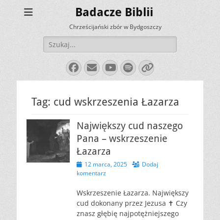
Badacze Biblii
Chrześcijański zbór w Bydgoszczy
Szukaj:
Facebook
E-
YouTube
Spotify
Link
mail
Tag:
cud wskrzeszenia Łazarza
Największy cud naszego
Pana – wskrzeszenie
Łazarza
Opublikowano
12 marca, 2025
Dodaj
komentarz
Wskrzeszenie Łazarza. Największy
cud dokonany przez Jezusa ✝️ Czy
znasz głębię najpotężniejszego