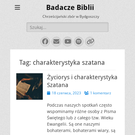
Badacze Biblii
Chrześcijański zbór w Bydgoszczy
Szukaj:
Facebook
E-
YouTube
Spotify
Link
mail
Tag:
charakterystyka szatana
Życiorys i charakterystyka
Szatana
Opublikowano
18 czerwca, 2023
1 komentarz
Podczas naszych spotkań często
wspominamy różne osoby z Pisma
Świętego lub z całego tzw. Wieku
Ewangelii. Są one naszymi
bohaterami, bohaterami wiary, są