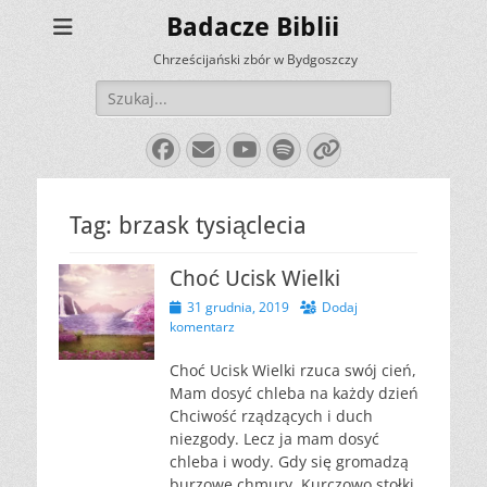
Badacze Biblii
Chrześcijański zbór w Bydgoszczy
Szukaj:
Facebook
E-
YouTube
Spotify
Link
mail
Tag:
brzask tysiąclecia
Choć Ucisk Wielki
Opublikowano
31 grudnia, 2019
Dodaj
komentarz
Choć Ucisk Wielki rzuca swój cień,
Mam dosyć chleba na każdy dzień
Chciwość rządzących i duch
niezgody. Lecz ja mam dosyć
chleba i wody. Gdy się gromadzą
burzowe chmury, Kurczowo stołki