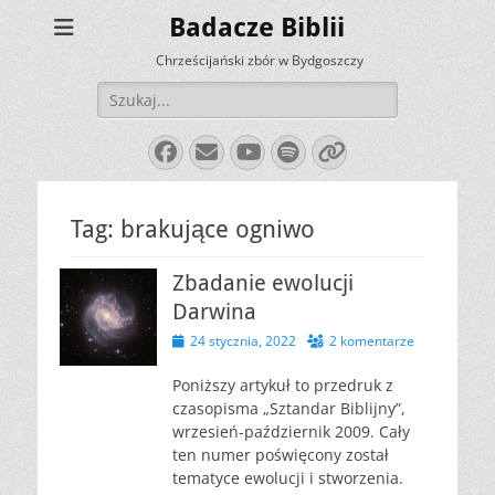
Badacze Biblii
Chrześcijański zbór w Bydgoszczy
Szukaj:
Facebook
E-
YouTube
Spotify
Link
mail
Tag:
brakujące ogniwo
Zbadanie ewolucji
Darwina
Opublikowano
24 stycznia, 2022
2 komentarze
Poniższy artykuł to przedruk z
czasopisma „Sztandar Biblijny”,
wrzesień-październik 2009. Cały
ten numer poświęcony został
tematyce ewolucji i stworzenia.