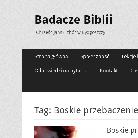
Badacze Biblii
Chrześcijański zbór w Bydgoszczy
Menu
Przejdź
Strona główna
Społeczność
Lekcje 
do
zawartości
Odpowiedzi na pytania
Kontakt
Cie
Tag:
Boskie przebaczeni
Boskie p