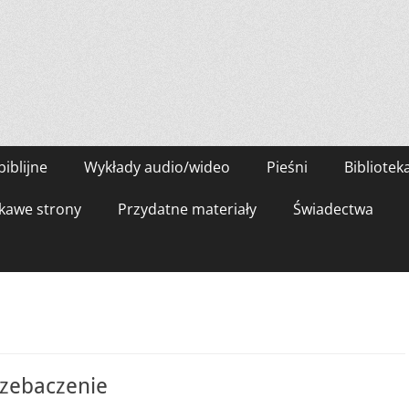
biblijne
Wykłady audio/wideo
Pieśni
Bibliotek
kawe strony
Przydatne materiały
Świadectwa
e
rzebaczenie