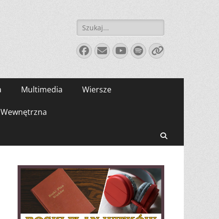
Szukaj:
Facebook
E-
YouTube
Spotify
Link
mail
a
Multimedia
Wiersze
Wewnętrzna
Search