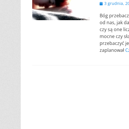
Opublikowano
3 grudnia, 2
Bóg przebacza
od nas, jak d
czy są one lic
mocne czy sła
przebaczyć je
zaplanował
C