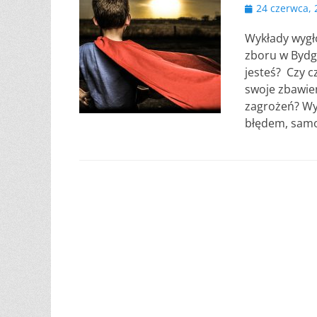
Opublikowano
24 czerwca, 
Wykłady wygł
zboru w Bydgo
jesteś? ️ Czy
swoje zbawie
zagrożeń? Wyk
błędem, sam