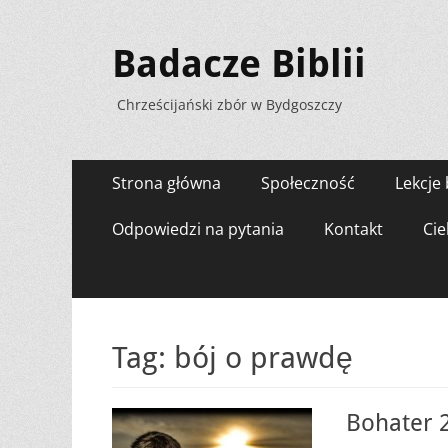
Badacze Biblii
Chrześcijański zbór w Bydgoszczy
Menu
Przejdź
Strona główna
Społeczność
Lekcje 
do
zawartości
Odpowiedzi na pytania
Kontakt
Cie
Tag:
bój o prawdę
Bohater 