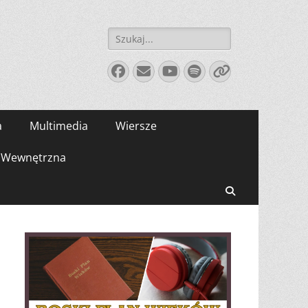
Szukaj:
Facebook
E-
YouTube
Spotify
Link
mail
a
Multimedia
Wiersze
Wewnętrzna
Search