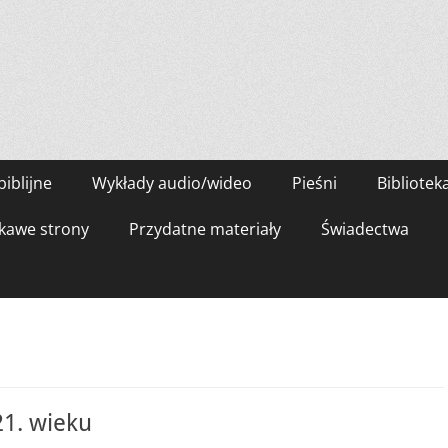
biblijne
Wykłady audio/wideo
Pieśni
Bibliotek
kawe strony
Przydatne materiały
Świadectwa
21. wieku