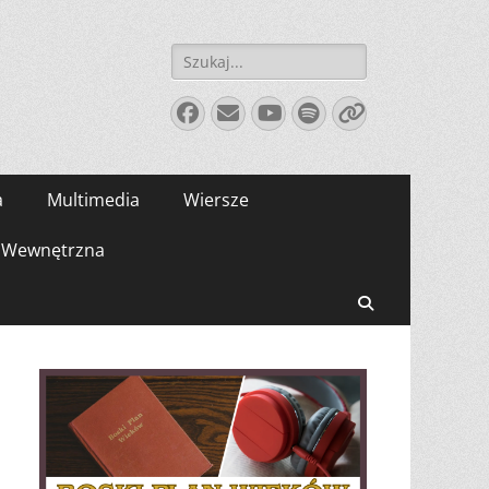
Szukaj:
Facebook
E-
YouTube
Spotify
Link
mail
a
Multimedia
Wiersze
Wewnętrzna
Search