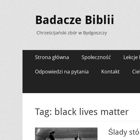
Badacze Biblii
Chrześcijański zbór w Bydgoszczy
Menu
Przejdź
Strona główna
Społeczność
Lekcje 
do
zawartości
Odpowiedzi na pytania
Kontakt
Cie
Tag:
black lives matter
Ślady stó