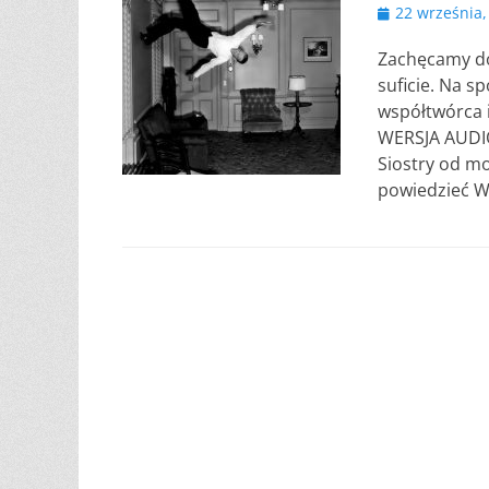
Opublikowano
22 września,
Zachęcamy do
suficie. Na s
współtwórca 
WERSJA AUDIO
Siostry od mo
powiedzieć W