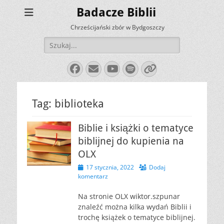
Badacze Biblii
Chrześcijański zbór w Bydgoszczy
Szukaj:
Facebook
E-
YouTube
Spotify
Link
mail
Tag:
biblioteka
Biblie i książki o tematyce
biblijnej do kupienia na
OLX
Opublikowano
17 stycznia, 2022
Dodaj
komentarz
Na stronie OLX wiktor.szpunar
znaleźć można kilka wydań Biblii i
trochę książek o tematyce biblijnej.