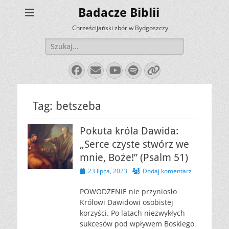
Badacze Biblii
Chrześcijański zbór w Bydgoszczy
Szukaj:
Facebook
E-
YouTube
Spotify
Link
mail
Tag:
betszeba
Pokuta króla Dawida:
„Serce czyste stwórz we
mnie, Boże!” (Psalm 51)
Opublikowano
23 lipca, 2023
Dodaj komentarz
POWODZENIE nie przyniosło
Królowi Dawidowi osobistej
korzyści. Po latach niezwykłych
sukcesów pod wpływem Boskiego