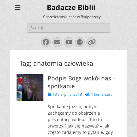
Badacze Biblii
Chrześcijański zbór w Bydgoszczy
Szukaj:
Facebook
E-
YouTube
Spotify
Link
mail
Tag:
anatomia człowieka
Podpis Boga wokół nas –
spotkanie
Opublikowano
18 sierpnia, 2018
1 komentarz
Spotkanie już się odbyło.
Zachęcamy do obejrzenia
prezentacji wideo: – Kto to
stworzył? Jak się nazywa? – jak
często zadajemy to pytanie, gdy