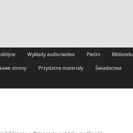
biblijne
Wykłady audio/wideo
Pieśni
Bibliotek
kawe strony
Przydatne materiały
Świadectwa