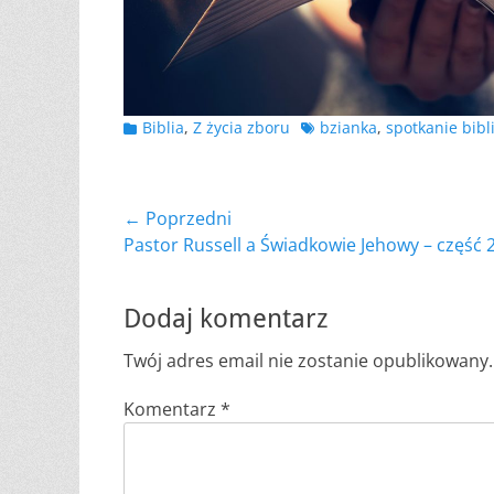
Kategorii
Tagów
Biblia
,
Z życia zboru
bzianka
,
spotkanie bibl
Nawigacja
← Poprzedni
Poprzedni
Pastor Russell a Świadkowie Jehowy – część 
wpisu
wpis:
Dodaj komentarz
Twój adres email nie zostanie opublikowany.
Komentarz
*