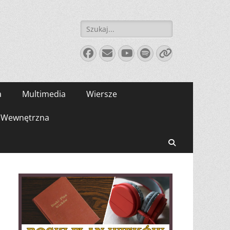
Szukaj:
Facebook
E-
YouTube
Spotify
Link
mail
a
Multimedia
Wiersze
Wewnętrzna
Search