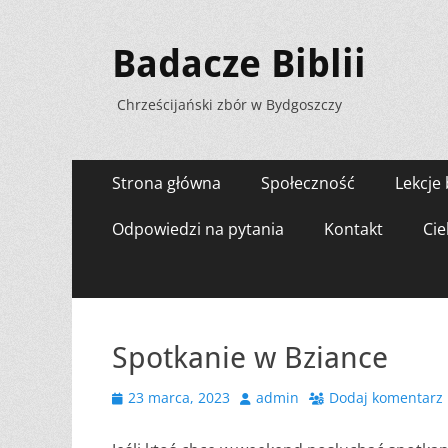
Badacze Biblii
Chrześcijański zbór w Bydgoszczy
Menu
Przejdź
Strona główna
Społeczność
Lekcje 
do
zawartości
Odpowiedzi na pytania
Kontakt
Cie
Spotkanie w Bziance
Opublikowano
Autor
23 marca, 2023
admin
Dodaj komentarz