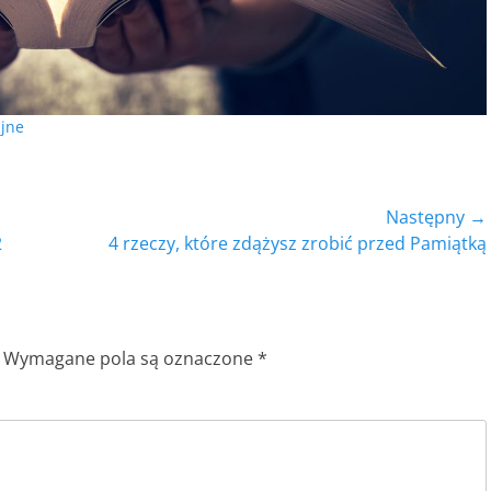
ijne
Następny →
Następny
2
4 rzeczy, które zdążysz zrobić przed Pamiątką
wpis:
Wymagane pola są oznaczone
*