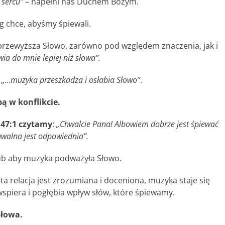
 sercu
”
– napełni nas Duchem Bożym.
g chce, abyśmy śpiewali.
 przewyższa Słowo, zarówno pod względem znaczenia, jak i
a do mnie lepiej niż słowa”.
 „…
muzyka przeszkadza i osłabia Słowo”
.
bą w konflikcie.
147:1 czytamy
:
„Chwalcie Pana! Albowiem dobrze jest śpiewać
hwalna jest odpowiednia”.
 lub aby muzyka podważyła Słowo.
 ta relacja jest zrozumiana i doceniona, muzyka staje się
spiera i pogłębia wpływ słów, które śpiewamy.
łowa.