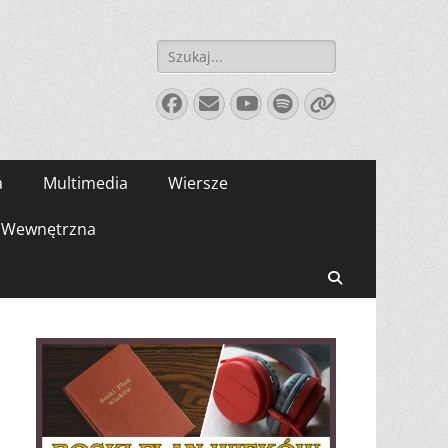
Szukaj:
Facebook
E-
YouTube
Spotify
Link
mail
a
Multimedia
Wiersze
Wewnętrzna
Search