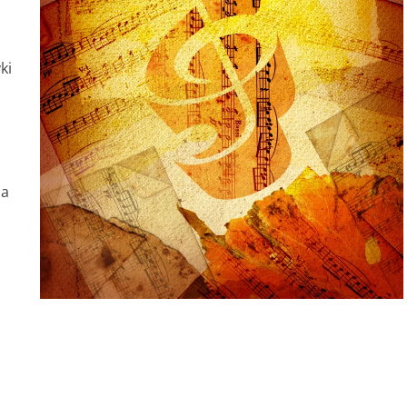
ki
,
a