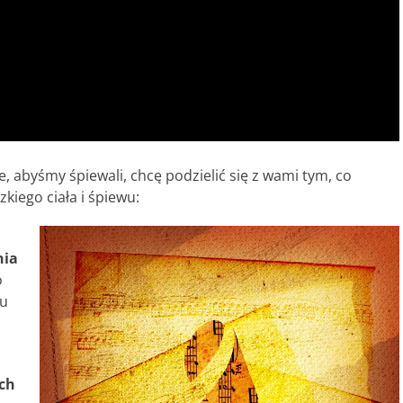
e, abyśmy śpiewali, chcę podzielić się z wami tym, co
kiego ciała i śpiewu:
nia
o
ru
ich