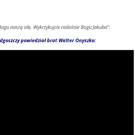
ogu naszą siłę. Wykrzykujcie radośnie Bogu Jakuba”.
dgoszczy powiedział brat Walter Onyszko: