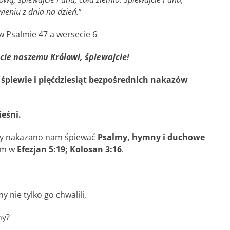
ieniu z dnia na dzień.
”
w Psalmie 47 a wersecie 6
cie
naszemu Królowi,
śpiewajcie!
śpiewie i pięćdziesiąt bezpośrednich nakazów
ieśni.
azy nakazano nam śpiewać
Psalmy, hymny i duchowe
tym w
Efezjan 5:19; Kolosan 3:16
.
 nie tylko go chwalili,
amy?