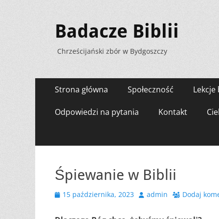
Badacze Biblii
Chrześcijański zbór w Bydgoszczy
Menu
Przejdź
Strona główna
Społeczność
Lekcje 
do
zawartości
Odpowiedzi na pytania
Kontakt
Cie
Śpiewanie w Biblii
Opublikowano
Autor
15 października, 2023
admin
Dodaj kom