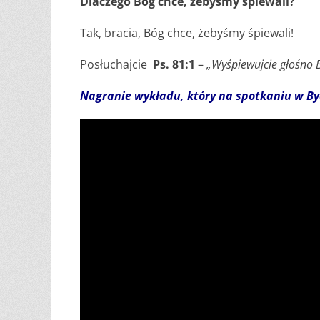
Dlaczego Bóg chce, żebyśmy śpiewali?
Tak, bracia, Bóg chce, żebyśmy śpiewali!
Posłuchajcie
Ps. 81:1
–
„Wyśpiewujcie głośno B
Nagranie wykładu, który na spotkaniu w By