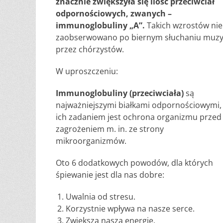
znacznie zwiększyła się ilość przeciwciał
odpornościowych, zwanych –
immunoglobuliny „A”.
Takich wzrostów nie
zaobserwowano po biernym słuchaniu muzy
przez chórzystów.
W uproszczeniu:
Immunoglobuliny (przeciwciała)
są
najważniejszymi białkami odpornościowymi
ich zadaniem jest ochrona organizmu przed
zagrożeniem m. in. ze strony
mikroorganizmów.
Oto 6 dodatkowych powodów, dla których
śpiewanie jest dla nas dobre:
Uwalnia od stresu.
Korzystnie wpływa na nasze serce.
Zwiększa naszą energię.