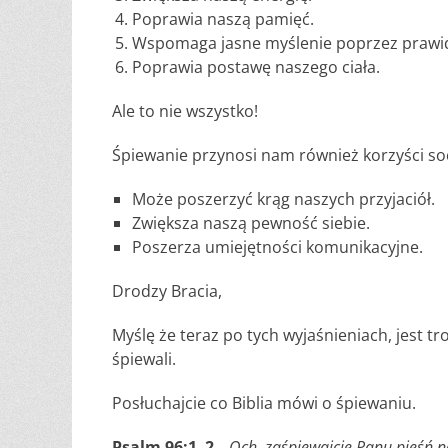
Poprawia naszą pamięć.
Wspomaga jasne myślenie poprzez prawi
Poprawia postawę naszego ciała.
Ale to nie wszystko!
Śpiewanie przynosi nam również korzyści soc
Może poszerzyć krąg naszych przyjaciół.
Zwiększa naszą pewność siebie.
Poszerza umiejętności komunikacyjne.
Drodzy Bracia,
Myślę że teraz po tych wyjaśnieniach, jest t
śpiewali.
Posłuchajcie co Biblia mówi o śpiewaniu.
Psalm 96:1–2
„Och, zaśpiewajcie Panu pieśń no