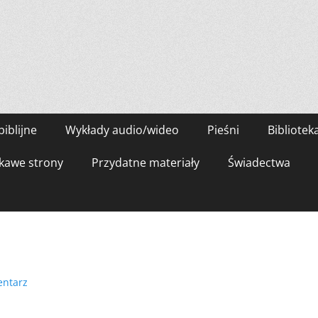
biblijne
Wykłady audio/wideo
Pieśni
Bibliotek
kawe strony
Przydatne materiały
Świadectwa
entarz