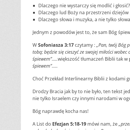
Dlaczego nie wystarczy się modlić i głosić
Dlaczego lud Boży na przestrzeni dziejów
Dlaczego słowa i muzyka, a nie tylko słow
Jednym z powodów jest to, że sam Bóg śpie
W
Sofoniasza 3:17
czytamy :
„Pan, twój Bóg po
tobą; będzie się cieszyć ze swojej miłości wobec 
śpiewem”…..
większość tłumaczeń Biblii tak w 
śpiewem”…..
Choć Przekład Interlinearny Biblii z kodam
Drodzy Bracia jak by to nie było, ten tekst
nie tylko Israelem czy innymi narodami w og
Bóg naprawdę kocha nas!
A List do
Efezjan 5:18-19
mówi nam, że
„prze