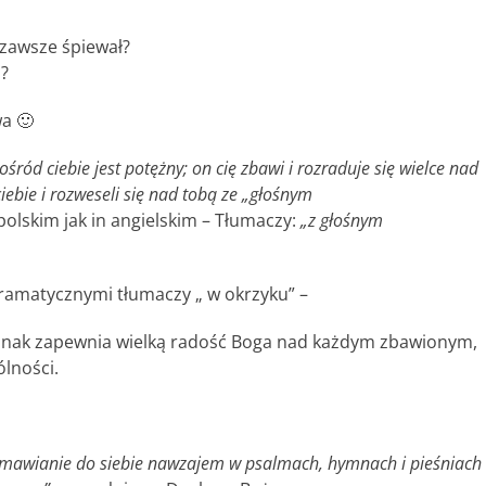
?
 zawsze śpiewał?
a?
wa 🙂
śród ciebie jest potężny; on cię zbawi i rozraduje się wielce nad
ciebie i rozweseli się nad tobą ze „głośnym
polskim jak in angielskim – Tłumaczy:
„z
głośnym
i gramatycznymi tłumaczy
„ w okrzyku” –
 jednak zapewnia wielką radość Boga nad każdym zbawionym,
ólności.
mawianie do siebie nawzajem w psalmach, hymnach i pieśniach