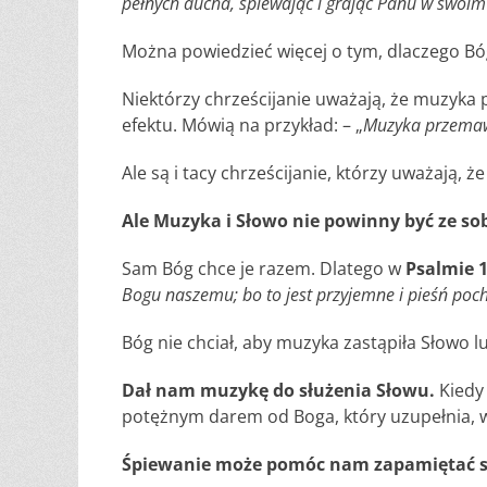
pełnych ducha, śpiewając i grając Panu w swoim
Można powiedzieć więcej o tym, dlaczego Bó
Niektórzy chrześcijanie uważają, że muzyka
efektu. Mówią na przykład: – „
Muzyka przemawi
Ale są i tacy chrześcijanie, którzy uważają, że
Ale Muzyka i Słowo nie powinny być ze so
Sam Bóg chce je razem. Dlatego w
Psalmie 
Bogu naszemu; bo to jest przyjemne i pieśń poc
Bóg nie chciał, aby muzyka zastąpiła Słowo
Dał nam muzykę do służenia Słowu.
Kiedy
potężnym darem od Boga, który uzupełnia, w
Śpiewanie może pomóc nam zapamiętać s