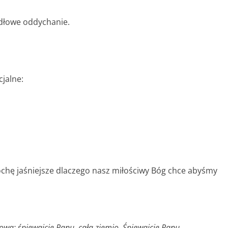
dłowe oddychanie.
jalne:
rochę jaśniejsze dlaczego nasz miłościwy Bóg chce abyśmy
wą; śpiewajcie Panu, cała ziemio. Śpiewajcie Panu,