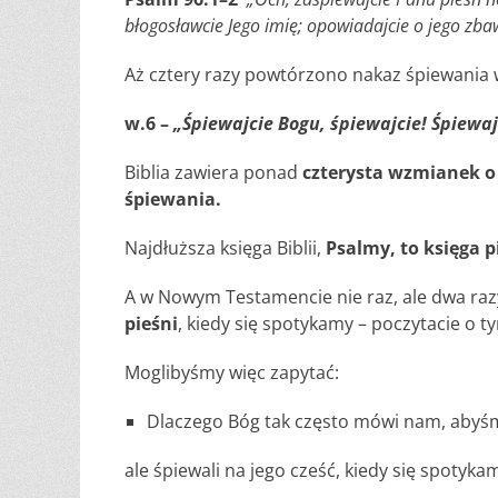
błogosławcie Jego imię; opowiadajcie o jego zbaw
Aż cztery razy powtórzono nakaz śpiewania 
w.6 –
„
Śpiewajcie
Bogu,
śpiewajcie!
Śpiewaj
Biblia zawiera ponad
czterysta wzmianek o 
śpiewania.
Najdłuższa księga Biblii,
Psalmy, to księga p
A w Nowym Testamencie nie raz, ale dwa r
pieśni
, kiedy się spotykamy – poczytacie o 
Moglibyśmy więc zapytać:
Dlaczego Bóg tak często mówi nam, abyśmy
ale śpiewali na jego cześć, kiedy się spotyk