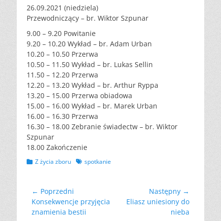
26.09.2021 (niedziela)
Przewodniczący – br. Wiktor Szpunar
9.00 – 9.20 Powitanie
9.20 – 10.20 Wykład – br. Adam Urban
10.20 – 10.50 Przerwa
10.50 – 11.50 Wykład – br. Lukas Sellin
11.50 – 12.20 Przerwa
12.20 – 13.20 Wykład – br. Arthur Ryppa
13.20 – 15.00 Przerwa obiadowa
15.00 – 16.00 Wykład – br. Marek Urban
16.00 – 16.30 Przerwa
16.30 – 18.00 Zebranie świadectw – br. Wiktor
Szpunar
18.00 Zakończenie
Kategorii
Tagów
Z życia zboru
spotkanie
Nawigacja
← Poprzedni
Następny →
Poprzedni
Następny
Konsekwencje przyjęcia
Eliasz uniesiony do
wpisu
wpis:
wpis:
znamienia bestii
nieba