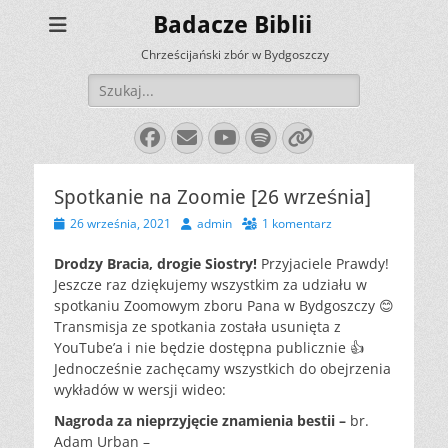
Badacze Biblii
Chrześcijański zbór w Bydgoszczy
Szukaj:
Facebook
E-
YouTube
Spotify
Link
mail
Spotkanie na Zoomie [26 września]
Opublikowano
Autor
26 września, 2021
admin
1 komentarz
Drodzy Bracia, drogie Siostry!
Przyjaciele Prawdy!
Jeszcze raz dziękujemy wszystkim za udziału w
spotkaniu Zoomowym zboru Pana w Bydgoszczy 😊
Transmisja ze spotkania została usunięta z
YouTube’a i nie będzie dostępna publicznie 👍
Jednocześnie zachęcamy wszystkich do obejrzenia
wykładów w wersji wideo:
Nagroda za nieprzyjęcie znamienia bestii –
br.
Adam Urban –