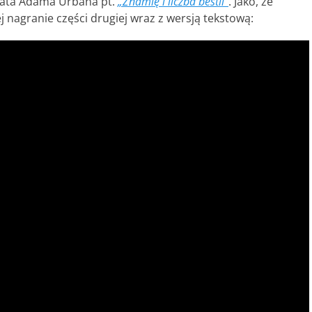
brata Adama Urbana pt.
„Znamię i liczba bestii”
. Jako, że
j nagranie części drugiej wraz z wersją tekstową: