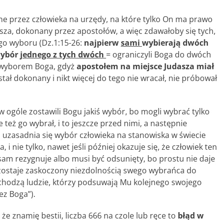
ane przez człowieka na urzędy, na które tylko On ma prawo
asza, dokonany przez apostołów, a więc zdawałoby się tych,
go wyboru (Dz.1:15-26:
najpierw
sami
wybierają dwóch
wybór
jednego z tych dwóch
= ograniczyli Boga do dwóch
ł wyborem Boga, gdyż
apostołem na miejsce Judasza miał
ostał dokonany i nikt więcej do tego nie wracał, nie próbował
w ogóle zostawili Bogu jakiś wybór, bo mogli wybrać tylko
e też go wybrał, i to jeszcze przed nimi, a następnie
 uzasadnia się wybór człowieka na stanowiska w świecie
, i nie tylko, nawet jeśli później okazuje się, że człowiek ten
sam rezygnuje albo musi być odsunięty, bo prostu nie daje
y zostaje zaskoczony niezdolnością swego wybrańca do
hodzą ludzie, którzy podsuwają Mu kolejnego swojego
ez Boga”).
że znamię bestii, liczba 666 na czole lub ręce to
błąd w