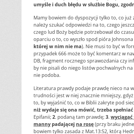
umyśle i duch błędu w służbie Bogu, zgo
Mamy bowiem do dyspozycji tylko to, co już z
należy szukać odpowiedzi na to, czego jeszc
czego lud Boży będzie potrzebował do czasu N
oparciu o to, co wyszło spod pióra Johnsona 
której w nim nie ma
). Nie musi to być w f
przypadek 666 może to być komentarz w naw
DB, fragment rocznego sprawozdania czy info
by nie pisali do niego listów pochwalnych n
nie podoba.
Literatura prawdy podaje prawdę nieco na wzó
trudności jest w niej znacznie mniejszy, gdy
to, by wyjaśnić to, co w Biblii zakryte pod s
niż wydaje się ona mówić, trzeba spełniać
Epifanii;
2
. podaną tam prawdę;
3
.
wyciągać
manny
padającej
na rosę
(przy braku jedn
bowiem tylko zasada z Mat.13:52, którą Hed