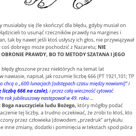
musiałaby się źle skończyć dla błędu, gdyby musiał on
łądzicieli to usunąć rzeczników prawdy na margines i
n, tak by nawet jeśli ktoś usłyszy ich głos, nie przywiązywał
zy coś dobrego może pochodzić z Nazaretu;
NIE
 OBRONIE PRAWDY, BO TO METODY SZATANA I JEGO
błędy głoszone przez niektórych na temat lat
awiasie, napisał, jak rozumie liczbę 666 (PT 1921,101; TP
ko chcą o „600 lunacjach [odstępach czasu między nowiami]” i
liczbą 666 na czole)
, i przez całą wieczność cytować
 że rok jubileuszowy następował w 49. roku …
 Boga nauczyciela ludu Bożego,
który mógłby podać
czenie tej liczby, a trudno oczekiwać, że zrobi to ktoś, kto
naczony przez człowieka (dowodem „przedruk” artykułu
zne inne zmiany, dodatki i pominięcia w tekstach spod pióra