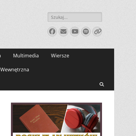
Szukaj:
Facebook
E-
YouTube
Spotify
Link
mail
a
Multimedia
Wiersze
Wewnętrzna
Search