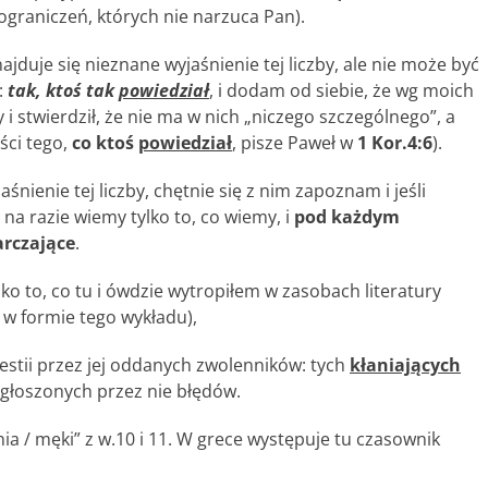
ograniczeń, których nie narzuca Pan).
ajduje się nieznane wyjaśnienie tej liczby, ale nie może być
:
tak, ktoś tak
powiedział
, i dodam od siebie, że wg moich
i stwierdził, że nie ma w nich „niczego szczególnego”, a
ści tego,
co ktoś
powiedział
, pisze Paweł w
1 Kor.4:6
).
jaśnienie tej liczby, chętnie się z nim zapoznam i jeśli
 na razie wiemy tylko to, co wiemy, i
pod każdym
arczające
.
ko to, co tu i ówdzie wytropiłem w zasobach literatury
w formie tego wykładu),
estii przez jej oddanych zwolenników: tych
kłaniających
głoszonych przez nie błędów.
 / męki” z w.10 i 11. W grece występuje tu czasownik