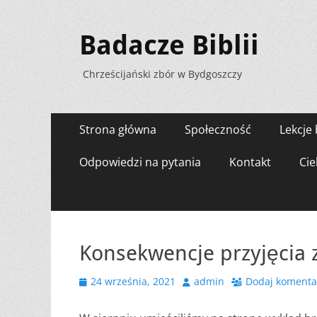
Badacze Biblii
Chrześcijański zbór w Bydgoszczy
Menu
Przejdź
Strona główna
Społeczność
Lekcje 
do
zawartości
Odpowiedzi na pytania
Kontakt
Cie
Konsekwencje przyjęcia 
Opublikowano
Autor
24 września, 2021
admin
Dodaj komenta