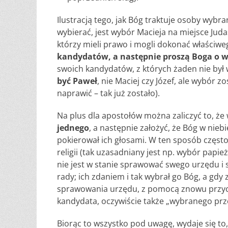
Ilustracją tego, jak Bóg traktuje osoby wybr
wybierać, jest wybór Macieja na miejsce Jud
którzy mieli prawo i mogli dokonać właściwe
kandydatów,
a następnie proszą Boga o 
swoich kandydatów, z których żaden nie by
być Paweł
, nie Maciej czy Józef, ale wybór z
naprawić – tak już zostało).
Na plus dla apostołów można zaliczyć to, że 
jednego
, a następnie założyć, że Bóg w niebi
pokierował ich głosami. W ten sposób często
religii (tak uzasadniany jest np. wybór papieża
nie jest w stanie sprawować swego urzędu i 
rady; ich zdaniem i tak wybrał go Bóg, a gd
sprawowania urzędu, z pomocą znowu przyc
kandydata, oczywiście także „wybranego prz
Biorąc to wszystko pod uwagę, wydaje się to, 