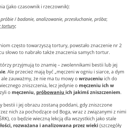
ia (jako czasownik i rzeczownik):
 próbie
/
badanie, analizowanie, przesłuchanie, próba
;
 tortury
;
aniom często towarzyszą tortury, powstało znaczenie nr 2
ńcu słowo to nabrało także znaczenia samych tortur.
tórzy przyjmują to znamię – zwolennikami bestii lub jej
nie
. Ale przecież mają być „męczeni w ogniu i siarce, a dym
k, ale zauważmy, że nie ma tu mowy o
wrzuceniu
ich do
wiecznego zniszczenia, lecz jedynie o
męczeniu ich w
zyli o
męczeniu,
próbowaniu
ich jakimś zniszczeniem
.
cy bestii i jej obrazu zostaną poddani, gdy zniszczone
rzez nich za pochodzące od Boga, wraz z związanymi z nimi
RK), co będzie wieczną lekcją dla wszystkich jako stale
szłości, rozważana i analizowana przez wieki
(szczegóły