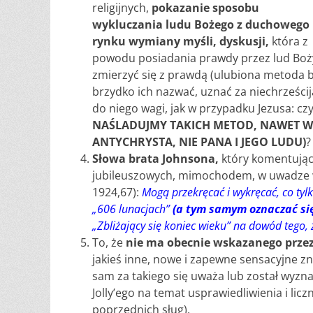
religijnych,
pokazanie sposobu
wykluczania ludu Bożego z duchowego
rynku wymiany myśli, dyskusji,
która z
powodu posiadania prawdy przez lud Boży 
zmierzyć się z prawdą (ulubiona metoda b
brzydko ich nazwać, uznać za niechrześcija
do niego wagi, jak w przypadku Jezusa: c
NAŚLADUJMY TAKICH METOD, NAWET W
ANTYCHRYSTA, NIE PANA I JEGO LUDU)
?
Słowa brata Johnsona,
który komentując 
jubileuszowych, mimochodem, w uwadze w n
1924,67):
Mogą przekręcać i wykręcać, co tyl
„606 lunacjach”
(a tym samym oznaczać się 
„Zbliżający się koniec wieku” na dowód tego,
To, że
nie ma obecnie wskazanego przez
jakieś inne, nowe i zapewne sensacyjne zna
sam za takiego się uważa lub został wyz
Jolly’ego na temat usprawiedliwienia i lic
poprzednich sług).