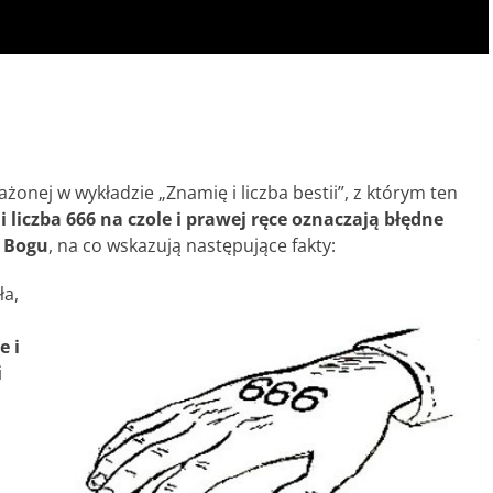
onej w wykładzie „Znamię i liczba bestii”, z którym ten
i liczba 666 na czole i prawej ręce oznaczają błędne
e Bogu
, na co wskazują następujące fakty:
ła,
e i
i