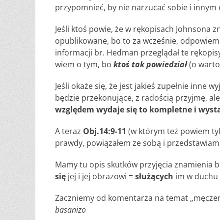
przypomnieć, by nie narzucać sobie i innym 
Jeśli ktoś powie, że w rękopisach Johnsona zn
opublikowane, bo to za wcześnie, odpowiem
informacji br. Hedman przeglądał te rękopisy 
wiem o tym, bo
ktoś tak
powiedział
(o warto
Jeśli okaże się, że jest jakieś zupełnie inne wy
będzie przekonujące, z radością przyjmę, ale
względem wydaje się to kompletne i wyst
A teraz
Obj.14:9-11
(w którym też powiem tyl
prawdy, powiązałem ze sobą i przedstawiam 
Mamy tu opis skutków przyjęcia znamienia b
się
jej i jej obrazowi =
służących
im w duchu 
Zaczniemy od komentarza na temat „męczenia
basanizo