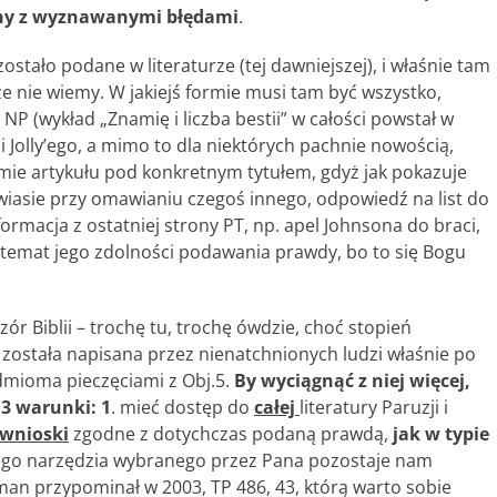
dny z wyznawanymi błędami
.
ostało podane w literaturze (tej dawniejszej), i właśnie tam
ze nie wiemy. W jakiejś formie musi tam być wszystko,
P (wykład „Znamię i liczba bestii” w całości powstał w
i Jolly’ego, a mimo to dla niektórych pachnie nowością,
ormie artykułu pod konkretnym tytułem, gdyż jak pokazuje
iasie przy omawianiu czegoś innego, odpowiedź na list do
rmacja z ostatniej strony PT, np. apel Johnsona do braci,
a temat jego zdolności podawania prawdy, bo to się Bogu
r Biblii – trochę tu, trochę ówdzie, choć stopień
ż została napisana przez nienatchnionych ludzi właśnie po
iedmioma pieczęciami z Obj.5.
By wyciągnąć z niej więcej,
 3 warunki: 1
. mieć dostęp do
całej
literatury Paruzji i
 wnioski
zgodne z dotychczas podaną prawdą,
jak w typie
ego narzędzia wybranego przez Pana pozostaje nam
man przypominał w 2003, TP 486, 43, którą warto sobie