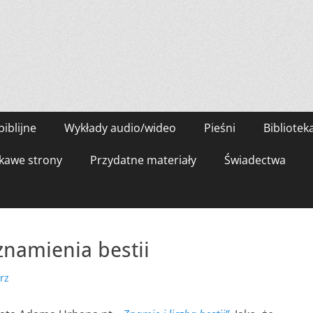
biblijne
Wykłady audio/wideo
Pieśni
Bibliotek
kawe strony
Przydatne materiały
Świadectwa
znamienia bestii
rz