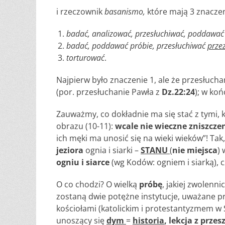
i rzeczownik
basanismo,
które mają 3 znaczen
badać, analizować, przesłuchiwać, poddawać
badać, poddawać próbie, przesłuchiwać
przez
torturować
.
Najpierw było znaczenie 1, ale że przesłuch
(por. przesłuchanie Pawła z
Dz.22:24
); w ko
Zauważmy, co dokładnie ma się stać z tymi, k
obrazu (10-11):
wcale nie wieczne zniszcze
ich męki ma unosić się na wieki wieków”! Ta
jeziora
ognia i siarki –
STANU
(
nie miejsca
) 
ogniu i siarce
(wg Kodów: ogniem i siarką), c
O co chodzi? O wielką
próbę
, jakiej zwolenni
zostaną dwie potężne instytucje, uważane p
kościołami (katolickim i protestantyzmem w Ś
unoszący się
dym
=
historia
, lekcja z prze