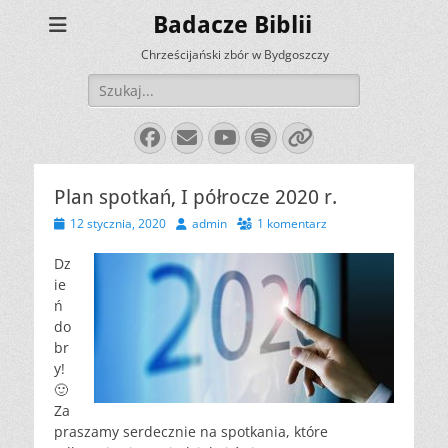
Badacze Biblii
Chrześcijański zbór w Bydgoszczy
Szukaj:
Facebook
E-
YouTube
Spotify
Link
mail
Plan spotkań, I półrocze 2020 r.
Opublikowano
Autor
12 stycznia, 2020
admin
1 komentarz
Dz
ie
ń
do
br
y!
🙂
Za
praszamy serdecznie na spotkania, które