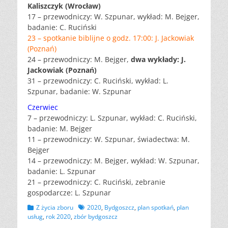
Kaliszczyk (Wrocław)
17 – przewodniczy: W. Szpunar, wykład: M. Bejger,
badanie: C. Ruciński
23 – spotkanie biblijne o godz. 17:00: J. Jackowiak
(Poznań)
24 – przewodniczy: M. Bejger,
dwa wykłady: J.
Jackowiak (Poznań)
31 – przewodniczy: C. Ruciński, wykład: L.
Szpunar, badanie: W. Szpunar
Czerwiec
7 – przewodniczy: L. Szpunar, wykład: C. Ruciński,
badanie: M. Bejger
11 – przewodniczy: W. Szpunar, świadectwa: M.
Bejger
14 – przewodniczy: M. Bejger, wykład: W. Szpunar,
badanie: L. Szpunar
21 – przewodniczy: C. Ruciński, zebranie
gospodarcze: L. Szpunar
Kategorii
Tagów
Z życia zboru
2020
,
Bydgoszcz
,
plan spotkań
,
plan
usług
,
rok 2020
,
zbór bydgoszcz