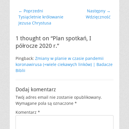
Nawigacja
← Poprzedni
Następny →
Poprzedni
Następny
Tysiącletnie królowanie
Wdzięczność
wpisu
wpis:
wpis:
Jezusa Chrystusa
1 thought on “Plan spotkań, I
półrocze 2020 r.”
Pingback:
Zmiany w planie w czasie pandemii
koronawirusa (+wiele ciekawych linków) | Badacze
Biblii
Dodaj komentarz
Twój adres email nie zostanie opublikowany.
Wymagane pola są oznaczone
*
Komentarz
*