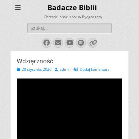
Badacze Biblii
Chrześcijański zbór w Bydgoszczy
Szukaj:
Facebook
E-
YouTube
Spotify
Link
mail
Wdzięczność
Opublikowano
Autor
20 stycznia, 2020
admin
Dodaj komentarz