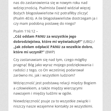
nas do zastanowienia się w nowym roku nad
wdzięcznością. Psalmista Dawid widział więcej
Bożych błogosławieństw niż potrafiłby zliczyć
(Psalm 40:6). A ile błogosławieństw dostrzegam ja i
czy mam podobną postawę do niego?
Psalm 116:12 –
„Cóż oddam PANU za wszystkie jego
dobrodziejstwa, które mi wyświadczył?”
(UBG) /
„Jak zdołam odpłacić PANU za wszelkie dobro,
które mi uczynił?”
(BWP)
Czy zastanawiam się nad tym, czego mógłby
pragnąć Bóg jako wyraz mojego podziękowania i
radości z tego, co On wcześniej podarował
zarówno mi, jak i wszystkim ludziom?
Wdzięczność jest podstawą relacji między Bogiem
a człowiekiem, a także między wierzącymi
nawzajem i między ludźmi w ogóle.
Niewdzięczność psuje za to wszystkie związki i
niszczy nasze wzajemne kontakty ze wszystkimi.