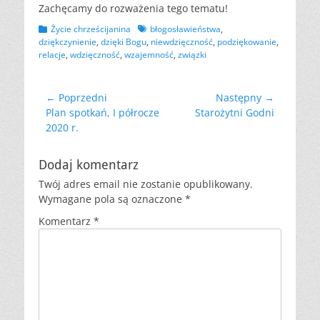
Zachęcamy do rozważenia tego tematu!
Kategorii
Tagów
Życie chrześcijanina
błogosławieństwa
,
dziękczynienie
,
dzięki Bogu
,
niewdzięczność
,
podziękowanie
,
relacje
,
wdzięczność
,
wzajemność
,
związki
Nawigacja
← Poprzedni
Następny →
Poprzedni
Następny
Plan spotkań, I półrocze
Starożytni Godni
wpisu
wpis:
wpis:
2020 r.
Dodaj komentarz
Twój adres email nie zostanie opublikowany.
Wymagane pola są oznaczone
*
Komentarz
*