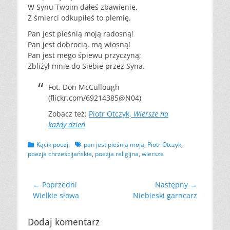
W Synu Twoim dałeś zbawienie,
Z śmierci odkupiłeś to plemię.
Pan jest pieśnią moją radosną!
Pan jest dobrocią, mą wiosną!
Pan jest mego śpiewu przyczyną;
Zbliżył mnie do Siebie przez Syna.
Fot. Don McCullough
(flickr.com/69214385@N04)
Zobacz też:
Piotr Otczyk,
Wiersze na
każdy dzień
Kategorii
Tagów
Kącik poezji
pan jest pieśnią moją
,
Piotr Otczyk
,
poezja chrześcijańskie
,
poezja religijna
,
wiersze
Nawigacja
← Poprzedni
Następny →
Poprzedni
Następny
Wielkie słowa
Niebieski garncarz
wpisu
wpis:
wpis:
Dodaj komentarz