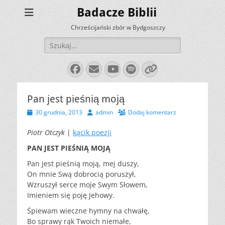
Badacze Biblii
Chrześcijański zbór w Bydgoszczy
Szukaj:
Facebook
E-
YouTube
Spotify
Link
mail
Pan jest pieśnią moją
Opublikowano
Autor
30 grudnia, 2013
admin
Dodaj komentarz
Piotr Otczyk
|
kącik poezji
PAN JEST PIEŚNIĄ MOJĄ
Pan jest pieśnią moją, mej duszy,
On mnie Swą dobrocią poruszył,
Wzruszył serce moje Swym Słowem,
Imieniem się poję Jehowy.
Śpiewam wieczne hymny na chwałę,
Bo sprawy rąk Twoich niemałe,