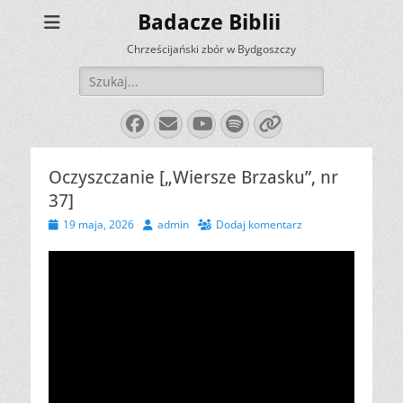
Badacze Biblii
Chrześcijański zbór w Bydgoszczy
Szukaj:
Facebook
E-
YouTube
Spotify
Link
mail
Oczyszczanie [„Wiersze Brzasku”, nr
37]
Opublikowano
Autor
19 maja, 2026
admin
Dodaj komentarz