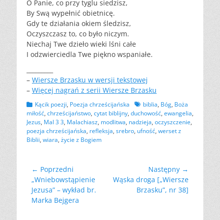
O Panie, co przy tyglu siedzisz,
By Swą wypełnić obietnicę.
Gdy te działania okiem śledzisz,
Oczyszczasz to, co było niczym.
Niechaj Twe dzieło wieki lśni całe
I odzwierciedla Twe piękno wspaniałe.
_________
–
Wiersze Brzasku w wersji tekstowej
–
Więcej nagrań z serii Wiersze Brzasku
Kategorii
Tagów
Kącik poezji
,
Poezja chrześcijańska
biblia
,
Bóg
,
Boża
miłość
,
chrześcijaństwo
,
cytat biblijny
,
duchowość
,
ewangelia
,
Jezus
,
Mal 3 3
,
Malachiasz
,
modlitwa
,
nadzieja
,
oczyszczenie
,
poezja chrześcijańska
,
refleksja
,
srebro
,
ufność
,
werset z
Biblii
,
wiara
,
życie z Bogiem
Nawigacja
← Poprzedni
Następny →
Poprzedni
Następny
„Wniebowstąpienie
Wąska droga [„Wiersze
wpisu
wpis:
wpis:
Jezusa” – wykład br.
Brzasku”, nr 38]
Marka Bejgera