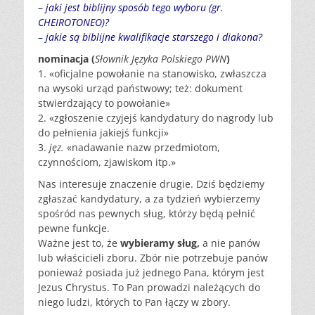
–
jaki jest biblijny sposób tego wyboru (gr.
CHEIROTONEO)?
–
jakie są biblijne kwalifikacje starszego i diakona?
nominacja (
Słownik Języka Polskiego PWN
)
1. «oficjalne powołanie na stanowisko, zwłaszcza
na wysoki urząd państwowy; też: dokument
stwierdzający to powołanie»
2. «zgłoszenie czyjejś kandydatury do nagrody lub
do pełnienia jakiejś funkcji»
3.
jęz.
«nadawanie nazw przedmiotom,
czynnościom, zjawiskom itp.»
Nas interesuje znaczenie drugie. Dziś będziemy
zgłaszać kandydatury, a za tydzień wybierzemy
spośród nas pewnych sług, którzy będą pełnić
pewne funkcje.
Ważne jest to, że
wybieramy sług,
a nie panów
lub właścicieli zboru. Zbór nie potrzebuje panów
ponieważ posiada już jednego Pana, którym jest
Jezus Chrystus. To Pan prowadzi należących do
niego ludzi, których to Pan łączy w zbory.