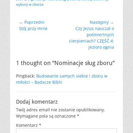
wybory w zborze
Nawigacja
← Poprzedni
Następny →
Poprzedni
Następny
Stój przy mnie
Czy Jezus nauczał o
wpisu
wpis:
wpis:
pośmiertnych
cierpieniach? CZĘŚĆ 4:
Jezioro ognia
1 thought on “Nominacje sług zboru”
Pingback:
Budowanie samych siebie i zboru w
miłości – Badacze Biblii
Dodaj komentarz
Twój adres email nie zostanie opublikowany.
Wymagane pola są oznaczone
*
Komentarz
*