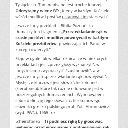
Tysiąclecia. Tam napisane jest trochę inaczej…
Odczytajmy więc z BT:
„Kiedy w każdym Kościele
wśród modlitw i postów
ustanowili im
starszych”
Jeszcze inny przekład – Biblia Poznańska –
tłumaczy ten fragment:
„Przez wkładanie rąk w
czasie postów i modlitw powoływali w każdym
Kościele prezbiterów,
powierzając ich Panu, w
którego uwierzyli.”
Skąd w ogóle tak wielka różnica, że w niektórych
przekładach jest „przez głosy wyznaczyli”, w
innych samo „wyznaczyli” / „ustanowili”, a w
jeszcze innych „przez władanie rąk powoływali”.
Myślę, że kluczowe jest słowo 'cheirotoneo’
(kierotoneo), które tak różnie oddawane jest w
poszczególnych tłumaczeniach. Wynotowałem
sobie definicję tego słowa z czterotomowego
słownika grecko-polskiego prof. Zofii Abramowicz
(wyd. PWN), 1965 rok:
„cheirotoneo –
1) podnieść rękę by głosować,
wybierać przez głosowanie z podniesieniem ręki.