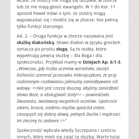
wcale, że siostry nie mogą się odzywać w zborze
lub że nie mają głosić ewangelii. W 1 do Kor. 11
apostoł Paweł mówi o tym, że siostry mogą
wypowiadać się i modlić się w zborze. Nie pełnią
tylko funkcji starszego.
Ad. 2. – Druga funkcja w zborze nazywana jest
służbą diakońską
. Słowo diakon w języku greckim
oznacza po prostu
sługę
. Są to osoby, które
wypełniają pewną służbę – dla Boga i dla
społeczności. Przykład mamy w
Dziejach Ap. 6:1-3
.
„Wówczas, gdy liczba uczniów wzrastała, zaczęli
helleniści szemrać przeciwko Hebrajczykom, że przy
codziennym rozdawaniu jałmużny zaniedbywano ich
wdowy. <<Nie jest rzeczą słuszną, abyśmy zaniedbali
słowo Boże, a obsługiwali stoły>> – powiedziało
Dwunastu, zwoławszy wszystkich uczniów. Upatrzcie
zatem, bracia, siedmiu mężów spośród siebie,
cieszących się dobrą sławą, pełnych Ducha i mądrości.
Im zlecimy to zadanie.>>”
Społeczność wybrała wtedy Szczepana i sześciu
innych, który mieli się zająć tą służbą. Warto tutaj