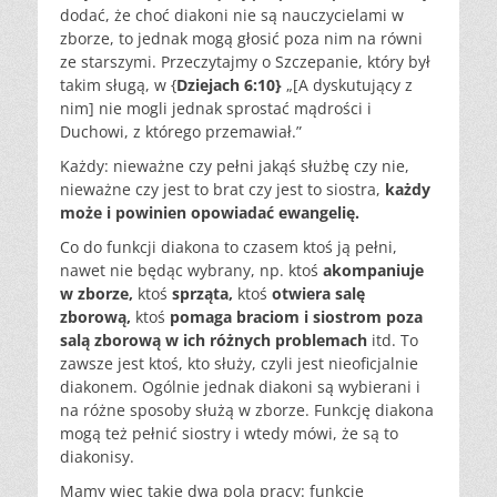
dodać, że choć diakoni nie są nauczycielami w
zborze, to jednak mogą głosić poza nim na równi
ze starszymi. Przeczytajmy o Szczepanie, który był
takim sługą, w {
Dziejach 6:10}
„[A dyskutujący z
nim] nie mogli jednak sprostać mądrości i
Duchowi, z którego przemawiał.”
Każdy: nieważne czy pełni jakąś służbę czy nie,
nieważne czy jest to brat czy jest to siostra,
każdy
może i powinien opowiadać ewangelię.
Co do funkcji diakona to czasem ktoś ją pełni,
nawet nie będąc wybrany, np. ktoś
akompaniuje
w zborze,
ktoś
sprząta,
ktoś
otwiera salę
zborową,
ktoś
pomaga braciom i siostrom poza
salą zborową w ich różnych problemach
itd. To
zawsze jest ktoś, kto służy, czyli jest nieoficjalnie
diakonem. Ogólnie jednak diakoni są wybierani i
na różne sposoby służą w zborze. Funkcję diakona
mogą też pełnić siostry i wtedy mówi, że są to
diakonisy.
Mamy więc takie dwa pola pracy: funkcję