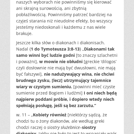
naszych wyborach nie powinniśmy się kierować
ani skrajną surowością, ani zbytnią
pobłażliwością. Powinniśmy patrzeć bardziej na
czyjeś starania niż nieudolne efekty, bo wszyscy
jesteśmy niedoskonali i każdemu z nas wiele
brakuje.
Jeszcze kilka słów o diakonach i diakonisach.
Nadal {
1 do Tymoteusza 3:8-13
} „
Diakonami tak
samo winni być ludzie godni
[to znaczy szlachetni
i poważni],
w mowie nie obłudni
[greckie ‘dilogos’
czyli dosłownie nie mają być dwusłowni, nie mają
być fałszywi],
nie nadużywający wina, nie chciwi
brudnego zysku, [lecz] utrzymujący tajemnice
wiary w czystym sumieniu.
[powinni mieć czyste
sumienie przed Bogiem i ludźmi]
I oni niech będą
najpierw poddani próbie, i dopiero wtedy niech
spełniają posługę, jeśli są bez zarzutu.”
w. 11 – „
Kobiety również
[niektórzy sądzą, że
chodzi tu o żony diakonów, ale według greki
chodzi raczej o
siostry służebnice
–
siostry
diakonisy.
Jakby nie było to jest to wspaniały wzór