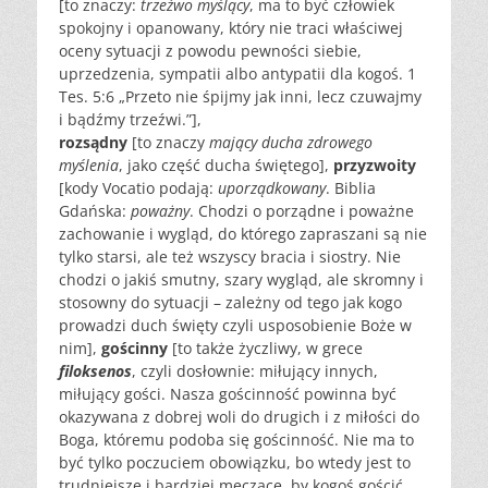
[to znaczy:
trzeźwo myślący
, ma to być człowiek
spokojny i opanowany, który nie traci właściwej
oceny sytuacji z powodu pewności siebie,
uprzedzenia, sympatii albo antypatii dla kogoś. 1
Tes. 5:6 „Przeto nie śpijmy jak inni, lecz czuwajmy
i bądźmy trzeźwi.”],
rozsądny
[to znaczy
mający ducha zdrowego
myślenia
, jako część ducha świętego],
przyzwoity
[kody Vocatio podają:
uporządkowany
. Biblia
Gdańska:
poważny
. Chodzi o porządne i poważne
zachowanie i wygląd, do którego zapraszani są nie
tylko starsi, ale też wszyscy bracia i siostry. Nie
chodzi o jakiś smutny, szary wygląd, ale skromny i
stosowny do sytuacji – zależny od tego jak kogo
prowadzi duch święty czyli usposobienie Boże w
nim],
gościnny
[to także życzliwy, w grece
filoksenos
, czyli dosłownie: miłujący innych,
miłujący gości. Nasza gościnność powinna być
okazywana z dobrej woli do drugich i z miłości do
Boga, któremu podoba się gościnność. Nie ma to
być tylko poczuciem obowiązku, bo wtedy jest to
trudniejsze i bardziej męczące, by kogoś gościć,