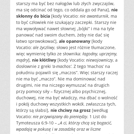
starszy ma być bez nałogów lub złych zwyczajów,
ma się odcinać od tego, co oddala go od Pana],
nie
skłonny do bicia
[kody Vocatio:
nie awanturnik
, ma
to być człowiek nie szukający zaczepki. Starszy nie
ma wywoływać nawet słownej „bójki” i ma na tyle
panować nad swoim duchem, żeby nie dać się
łatwo sprowokować],
ale opanowany
[kody
Vocatio:
ale życzliwy
, słowo jest różnie tłumaczone,
więc wymienię tylko ze słownika:
łagodny, uprzejmy,
mądry
],
nie kłótliwy
[kody Vocatio:
niewojowniczy
, a
dosłownie z greki
‘a-machos’
. Z tego ‘machos’ na
południu pojawili się „maczos”. Więc starszy raczej
nie ma być „maczo”. Nie ma dominować nad
drugimi, nie ma niczego wymuszać na drugich
przy pomocy siły – fizycznej albo psychicznej,
duchowej, nie ma być władczy, ma dbać o wolność
i pokój duchowy wszystkich wokół, zwłaszcza tych,
którzy są słabsi],
nie chciwy na grosz
[według
Vocatio:
nie przywiązany do pieniędzy
. 1 List do
Tymoteusza 6:9-10 –
„A ci, którzy chcą się bogacić,
wpadają w pokusę i w zasadzkę oraz w liczne