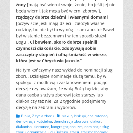
żony
[mają być wierni swojej żonie, bo jeśli jej nie
będą wierni, jak mogą być wierni zborowi],
rządzący dobrze dziećmi i własnymi domami
[oczywiście jeśli mają dzieci i założyli własne
rodziny, bo nie był to wymóg – sam apostoł Paweł
był w stanie bezżennym i w ten sposób służył
Bogu].
Ci bowiem, skoro dobrze spełnili
czynności diakońskie, zdobywają sobie
zaszczytny stopień i ufną śmiałość w wierze,
która jest w Chrystusie Jezusie.
”
Na tym kończymy nasz wykład do nominacji sług
zboru. Dzisiejsze nominacje służą temu, by w
spokoju, z modlitwą i zastanowieniem, podjąć
decyzję czy uważam, że wolą Bożą będzie, aby
dana osoba służyła zborowi jako starszy lub
diakon czy też nie. Za 2 tygodnie podejmiemy
decyzję na zebraniu wyborów.
Kategorii
Tagów
Biblia
,
Z życia zboru
biskup
,
biskupi
,
cheirotoneo
,
demokracja kościelna
,
demokracja zborowa
,
diakon
,
diakonisa
,
kiertoneo
,
kongregacjonalizm
,
nominacje sług
zboru
,
organizacja ludu Bożego
,
starsi
,
starszy zborowy
,