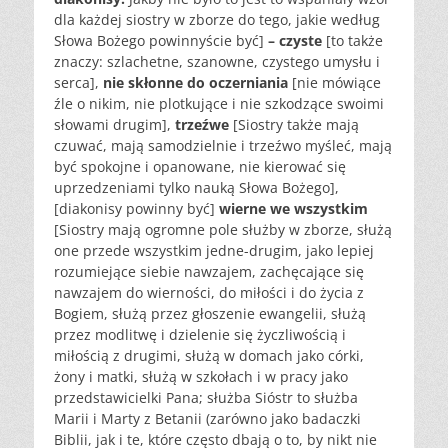
dla każdej siostry w zborze do tego, jakie według
Słowa Bożego powinnyście być]
– czyste
[to także
znaczy: szlachetne, szanowne, czystego umysłu i
serca],
nie skłonne do oczerniania
[nie mówiące
źle o nikim, nie plotkujące i nie szkodzące swoimi
słowami drugim],
trzeźwe
[Siostry także mają
czuwać, mają samodzielnie i trzeźwo myśleć, mają
być spokojne i opanowane, nie kierować się
uprzedzeniami tylko nauką Słowa Bożego],
[diakonisy powinny być]
wierne we wszystkim
[Siostry mają ogromne pole służby w zborze, służą
one przede wszystkim jedne-drugim, jako lepiej
rozumiejące siebie nawzajem, zachęcające się
nawzajem do wierności, do miłości i do życia z
Bogiem, służą przez głoszenie ewangelii, służą
przez modlitwę i dzielenie się życzliwością i
miłością z drugimi, służą w domach jako córki,
żony i matki, służą w szkołach i w pracy jako
przedstawicielki Pana; służba Sióstr to służba
Marii i Marty z Betanii (zarówno jako badaczki
Biblii, jak i te, które często dbają o to, by nikt nie