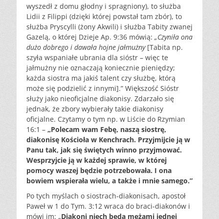
wyszedł z domu głodny i spragniony), to służba
Lidii z Filippi (dzięki której powstał tam zbór), to
służba Pryscylli (żony Akwili) i służba Tabity zwanej
Gazelą, o której Dzieje Ap. 9:36 mówią:
„Czyniła ona
dużo dobrego i dawała hojne jałmużny
[Tabita np.
szyła wspaniałe ubrania dla sióstr – więc te
jałmużny nie oznaczają koniecznie pieniędzy;
każda siostra ma jakiś talent czy służbę, którą
może się podzielić z innymi].” Większość Sióstr
służy jako nieoficjalne diakonisy. Zdarzało się
jednak, że zbory wybierały takie diakonisy
oficjalne. Czytamy o tym np. w Liście do Rzymian
16:1 –
„Polecam wam Febę, naszą siostrę,
diakonisę Kościoła w Kenchrach. Przyjmijcie ją w
Panu tak, jak się świętych winno przyjmować.
Wesprzyjcie ją w każdej sprawie, w której
pomocy waszej będzie potrzebowała. I ona
bowiem wspierała wielu, a także i mnie samego.”
Po tych myślach o siostrach-diakonisach, apostoł
Paweł w 1 do Tym. 3:12 wraca do braci-diakonów i
mówi im: „
Diakoni niech będą mężami jednej