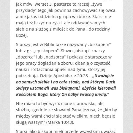
jak mówi werset 3, pasterze to raczej „żywe
przykłady” tego jak powinna zachowywać się owca,
a nie jakaś oddzielna grupa w zborze. Starsi nie
mają też liczyć na zyski, ale oddawać samych
siebie na służbę z miłości: do Pana i do rodziny
Bożej.
Starszy jest w Biblii także nazywany „biskupem”
lub z gr. „episkopem”. Słowo „biskup” znaczy
„dozorca” lub „nadzorca” i pokazuje starszego w
jego pracy doglądania zboru, dbania o czystość
nauki i roztaczania opieki nad tymi, którzy jej
potrzebują. Dzieje Apostolskie 20:28 –
„Uważajcie
na samych siebie i na całe stado, nad którym Duch
Święty ustanowił was biskupami, abyście kierowali
Kościołem Boga, który On nabył własną krwią.”
Nie miało to być wyróżnione stanowisko, ale
służba, zgodnie ze słowami Pana Jezusa, że „kto by
między wami chciał się stać wielkim, niech będzie
sługą waszym” (Marka 10:43).
Starsi jako biskupi mieli przede wszystkim uważać