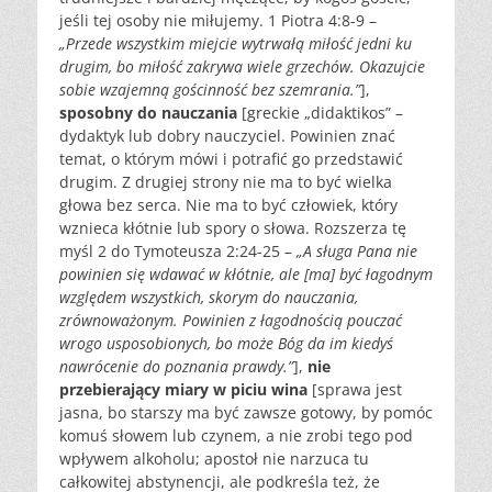
jeśli tej osoby nie miłujemy. 1 Piotra 4:8-9 –
„Przede wszystkim miejcie wytrwałą miłość jedni ku
drugim, bo miłość zakrywa wiele grzechów. Okazujcie
sobie wzajemną gościnność bez szemrania.”
],
sposobny do nauczania
[greckie „didaktikos” –
dydaktyk lub dobry nauczyciel. Powinien znać
temat, o którym mówi i potrafić go przedstawić
drugim. Z drugiej strony nie ma to być wielka
głowa bez serca. Nie ma to być człowiek, który
wznieca kłótnie lub spory o słowa. Rozszerza tę
myśl 2 do Tymoteusza 2:24-25 –
„A sługa Pana nie
powinien się wdawać w kłótnie, ale [ma] być łagodnym
względem wszystkich, skorym do nauczania,
zrównoważonym. Powinien z łagodnością pouczać
wrogo usposobionych, bo może Bóg da im kiedyś
nawrócenie do poznania prawdy.”
],
nie
przebierający miary w piciu wina
[sprawa jest
jasna, bo starszy ma być zawsze gotowy, by pomóc
komuś słowem lub czynem, a nie zrobi tego pod
wpływem alkoholu; apostoł nie narzuca tu
całkowitej abstynencji, ale podkreśla też, że