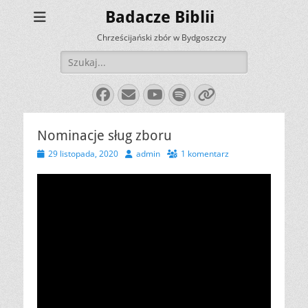
Badacze Biblii
Chrześcijański zbór w Bydgoszczy
Szukaj:
Facebook
E-
YouTube
Spotify
Link
mail
Nominacje sług zboru
Opublikowano
Autor
29 listopada, 2020
admin
1 komentarz