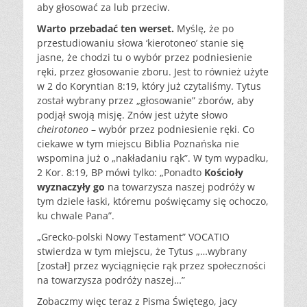
aby głosować za lub przeciw.
Warto przebadać ten werset.
Myślę, że po
przestudiowaniu słowa ‘kierotoneo’ stanie się
jasne, że chodzi tu o wybór przez podniesienie
ręki, przez głosowanie zboru. Jest to również użyte
w 2 do Koryntian 8:19, który już czytaliśmy. Tytus
został wybrany przez „głosowanie” zborów, aby
podjął swoją misję. Znów jest użyte słowo
cheirotoneo
– wybór przez podniesienie ręki. Co
ciekawe w tym miejscu Biblia Poznańska nie
wspomina już o „nakładaniu rąk”. W tym wypadku,
2 Kor. 8:19, BP mówi tylko: „Ponadto
Kościoły
wyznaczyły go
na towarzysza naszej podróży w
tym dziele łaski, któremu poświęcamy się ochoczo,
ku chwale Pana”.
„Grecko-polski Nowy Testament” VOCATIO
stwierdza w tym miejscu, że Tytus „…wybrany
[został] przez wyciągnięcie rąk przez społeczności
na towarzysza podróży naszej…”
Zobaczmy więc teraz z Pisma Świętego, jacy