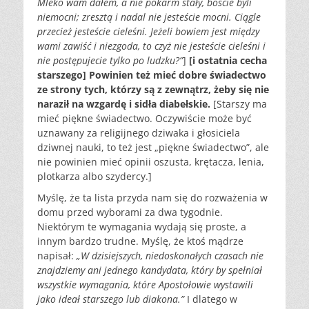
Mleko wam dałem, a nie pokarm stały, boście byli
niemocni; zresztą i nadal nie jesteście mocni. Ciągle
przecież jesteście cieleśni. Jeżeli bowiem jest między
wami zawiść i niezgoda, to czyż nie jesteście cieleśni i
nie postępujecie tylko po ludzku?”
]
[i ostatnia cecha
starszego] Powinien też mieć dobre świadectwo
ze strony tych, którzy są z zewnątrz, żeby się nie
naraził na wzgardę i sidła diabełskie.
[Starszy ma
mieć piękne świadectwo. Oczywiście może być
uznawany za religijnego dziwaka i głosiciela
dziwnej nauki, to też jest „piękne świadectwo”, ale
nie powinien mieć opinii oszusta, krętacza, lenia,
plotkarza albo szydercy.]
Myślę, że ta lista przyda nam się do rozważenia w
domu przed wyborami za dwa tygodnie.
Niektórym te wymagania wydają się proste, a
innym bardzo trudne. Myślę, że ktoś mądrze
napisał:
„W dzisiejszych, niedoskonałych czasach nie
znajdziemy ani jednego kandydata, który by spełniał
wszystkie wymagania, które Apostołowie wystawili
jako ideał starszego lub diakona.”
I dlatego w