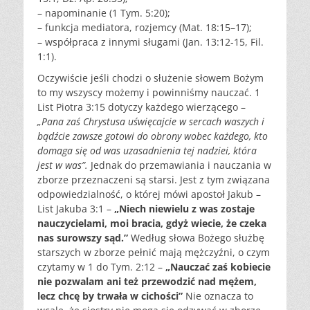
– napominanie (1 Tym. 5:20);
– funkcja mediatora, rozjemcy (Mat. 18:15–17);
– współpraca z innymi sługami (Jan. 13:12-15, Fil.
1:1).
Oczywiście jeśli chodzi o służenie słowem Bożym
to my wszyscy możemy i powinniśmy nauczać. 1
List Piotra 3:15 dotyczy każdego wierzącego –
„Pana zaś Chrystusa uświęcajcie w sercach waszych i
bądźcie zawsze gotowi do obrony wobec każdego, kto
domaga się od was uzasadnienia tej nadziei, która
jest w was”.
Jednak do przemawiania i nauczania w
zborze przeznaczeni są starsi. Jest z tym związana
odpowiedzialność, o której mówi apostoł Jakub –
List Jakuba 3:1 –
„Niech niewielu z was zostaje
nauczycielami, moi bracia, gdyż wiecie, że czeka
nas surowszy sąd.”
Według słowa Bożego służbę
starszych w zborze pełnić mają mężczyźni, o czym
czytamy w 1 do Tym. 2:12 –
„Nauczać zaś kobiecie
nie pozwalam ani też przewodzić nad mężem,
lecz chcę by trwała w cichości”
Nie oznacza to