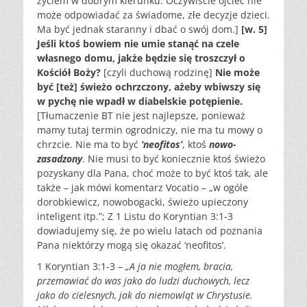
życiem w dobrym kierunku. Oczywiście ojciec nie
może odpowiadać za świadome, złe decyzje dzieci.
Ma być jednak staranny i dbać o swój dom.]
[w. 5]
Jeśli ktoś bowiem nie umie stanąć na czele
własnego domu, jakże będzie się troszczył o
Kościół Boży?
[czyli duchową rodzinę]
Nie może
być [też] świeżo ochrzczony, ażeby wbiwszy się
w pychę nie wpadł w diabelskie potępienie.
[Tłumaczenie BT nie jest najlepsze, ponieważ
mamy tutaj termin ogrodniczy, nie ma tu mowy o
chrzcie. Nie ma to być
‘neofitos’
, ktoś
nowo-
zasadzony
. Nie musi to być koniecznie ktoś świeżo
pozyskany dla Pana, choć może to być ktoś tak, ale
także – jak mówi komentarz Vocatio – „w ogóle
dorobkiewicz, nowobogacki, świeżo upieczony
inteligent itp.”; Z 1 Listu do Koryntian 3:1-3
dowiadujemy się, że po wielu latach od poznania
Pana niektórzy mogą się okazać ‘neofitos’.
1 Koryntian 3:1-3 –
„A ja nie mogłem, bracia,
przemawiać do was jako do ludzi duchowych, lecz
jako do cielesnych, jak do niemowląt w Chrystusie.