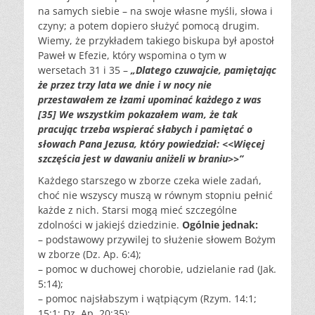
na samych siebie – na swoje własne myśli, słowa i
czyny; a potem dopiero służyć pomocą drugim.
Wiemy, że przykładem takiego biskupa był apostoł
Paweł w Efezie, który wspomina o tym w
wersetach 31 i 35 –
„Dlatego czuwajcie, pamiętając
że przez trzy lata we dnie i w nocy nie
przestawałem ze łzami upominać każdego z was
[35] We wszystkim pokazałem wam, że tak
pracując trzeba wspierać słabych i pamiętać o
słowach Pana Jezusa, który powiedział: <<Więcej
szczęścia jest w dawaniu aniżeli w braniu>>”
Każdego starszego w zborze czeka wiele zadań,
choć nie wszyscy muszą w równym stopniu pełnić
każde z nich. Starsi mogą mieć szczególne
zdolności w jakiejś dziedzinie.
Ogólnie jednak:
– podstawowy przywilej to służenie słowem Bożym
w zborze (Dz. Ap. 6:4);
– pomoc w duchowej chorobie, udzielanie rad (Jak.
5:14);
– pomoc najsłabszym i wątpiącym (Rzym. 14:1;
15:1; Dz. Ap. 20:35);