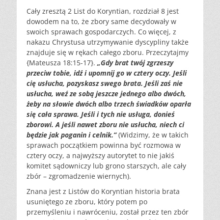
Cały zresztą 2 List do Koryntian, rozdział 8 jest
dowodem na to, że zbory same decydowały w
swoich sprawach gospodarczych. Co więcej, z
nakazu Chrystusa utrzymywanie dyscypliny także
znajduje się w rękach całego zboru. Przeczytajmy
{Mateusza 18:15-17}.
„Gdy brat twój zgrzeszy
przeciw tobie, idź i upomnij go w cztery oczy. Jeśli
cię usłucha, pozyskasz swego brata. Jeśli zaś nie
usłucha, weź ze sobą jeszcze jednego albo dwóch,
żeby na słowie dwóch albo trzech świadków oparła
się cała sprawa. Jeśli i tych nie usługa, donieś
zborowi. A jeśli nawet zboru nie usłucha, niech ci
będzie jak poganin i celnik.”
(Widzimy, że w takich
sprawach początkiem powinna być rozmowa w
cztery oczy, a najwyższy autorytet to nie jakiś
komitet sądowniczy lub grono starszych, ale cały
zbór – zgromadzenie wiernych).
Znana jest z Listów do Koryntian historia brata
usuniętego ze zboru, który potem po
przemyśleniu i nawróceniu, został przez ten zbór