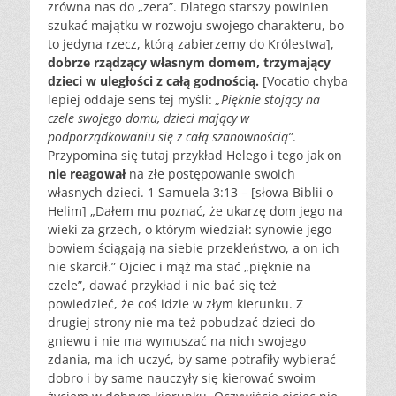
zrówna nas do „zera”. Dlatego starszy powinien
szukać majątku w rozwoju swojego charakteru, bo
to jedyna rzecz, którą zabierzemy do Królestwa],
dobrze rządzący własnym domem, trzymający
dzieci w uległości z całą godnością.
[Vocatio chyba
lepiej oddaje sens tej myśli:
„Pięknie stojący na
czele swojego domu, dzieci mający w
podporządkowaniu się z całą szanownością”
.
Przypomina się tutaj przykład Helego i tego jak on
nie reagował
na złe postępowanie swoich
własnych dzieci. 1 Samuela 3:13 – [słowa Biblii o
Helim] „Dałem mu poznać, że ukarzę dom jego na
wieki za grzech, o którym wiedział: synowie jego
bowiem ściągają na siebie przekleństwo, a on ich
nie skarcił.” Ojciec i mąż ma stać „pięknie na
czele”, dawać przykład i nie bać się też
powiedzieć, że coś idzie w złym kierunku. Z
drugiej strony nie ma też pobudzać dzieci do
gniewu i nie ma wymuszać na nich swojego
zdania, ma ich uczyć, by same potrafiły wybierać
dobro i by same nauczyły się kierować swoim