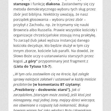
starszego
i funkcję
diakona
. Zastanówmy się czy
metoda demokratycznego wyboru tych sług przez
zbór jest biblijna. Niektórzy uważają, że nasz
porządek głosowania – wyboru przez zbór –
przybył z Zachodu, np. że trzymamy się nauki
Browne’a albo Russella. Prawie wszystkie kościoły i
organizacje chrześcijańskie stosują inną praktykę.
To zarząd (lub jakaś wyższa instancja) danego
kościoła decyduje, kto będzie służył w tym czy
innym zborze, kościele lub parafii. Na dowód, że
Słowo Boże uczy o ustanawianiu starszych przez
kogoś
„z góry”
przypominany jest fragment z
{
Listu do Tytusa 1:5-7
}.
„W tym celu zostawiłem cię na Krecie, byś zaległe
sprawy należycie załatwił i ustanowił w każdy mieście
prezbiterów
[w komentarzu BT czytamy:
„Prezbiterzy – dosłownie: starsi”]
.
Jak ci
zarządziłem, [starszym może zostać], jeśli ktoś jest
nienaganny, mąż jednej żony, mający dzieci wierzące,
nie obwiniane o rozpustę lub niekarność. Biskup
bowiem winien być jako włodarz Boży człowiekiem