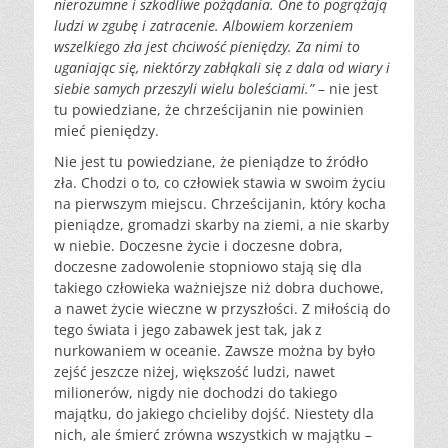
nierozumne i szkodliwe pożądania. One to pogrążają
ludzi w zgubę i zatracenie. Albowiem korzeniem
wszelkiego zła jest chciwość pieniędzy. Za nimi to
uganiając się, niektórzy zabłąkali się z dala od wiary i
siebie samych przeszyli wielu boleściami.”
– nie jest
tu powiedziane, że chrześcijanin nie powinien
mieć pieniędzy.
Nie jest tu powiedziane, że pieniądze to źródło
zła. Chodzi o to, co człowiek stawia w swoim życiu
na pierwszym miejscu. Chrześcijanin, który kocha
pieniądze, gromadzi skarby na ziemi, a nie skarby
w niebie. Doczesne życie i doczesne dobra,
doczesne zadowolenie stopniowo stają się dla
takiego człowieka ważniejsze niż dobra duchowe,
a nawet życie wieczne w przyszłości. Z miłością do
tego świata i jego zabawek jest tak, jak z
nurkowaniem w oceanie. Zawsze można by było
zejść jeszcze niżej, większość ludzi, nawet
milionerów, nigdy nie dochodzi do takiego
majątku, do jakiego chcieliby dojść. Niestety dla
nich, ale śmierć zrówna wszystkich w majątku –