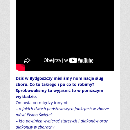
Dziś w Bydgoszczy mieliśmy nominacje sług
zboru. Co to takiego i po co to robimy?
Spróbowaliśmy to wyjaśnić to w poniższym
wykładzie.
Omawia on między innymi:
–
o jakich dwóch podstawowych funkcjach w zborze
mówi Pismo Święte?
–
kto powinien wybierać starszych i diakonów oraz
diakonisy w zborach?