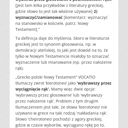
[Jest tam kilka przykładów z literatury greckiej,
gdzie słowo to jest tak właśnie używane]
2)
wyznaczyć/zamianować
[komentarz: wyznaczyć
na stanowisko w kościele, patrz: Nowy
Testament].”
Ta definicja daje do myślenia. Skoro w literaturze
greckiej jest to synonim głosowania, np. w
demokracji ateńskiej, to jaki jest dowód na to, że
tylko w Nowym Testamencie miałoby to oznaczać
wyznaczenie lub mianowanie (np. przez nałożenie
rąk).
„Grecko polski Nowy Testament” VOCATIO
tłumaczy zwrot ‘kierotoneo’ jako
‘wybrawszy przez
wyciągnięcie rąk’.
Mamy więc dwie opcje:
'wybrawszy przez głosowanie’ lub 'wybrawszy
przez nałożenie rąk’. Problem z tym drugim
tłumaczeniem jest taki, że słowa 'kierotoneo’ nie
używano w grece na taki rodzaj 'nakładania rąk’.
Słowo 'cheirotoneo’ pochodzi z agory greckiej,
gdzie w czasie wyborów, wyciągano rękę po to,