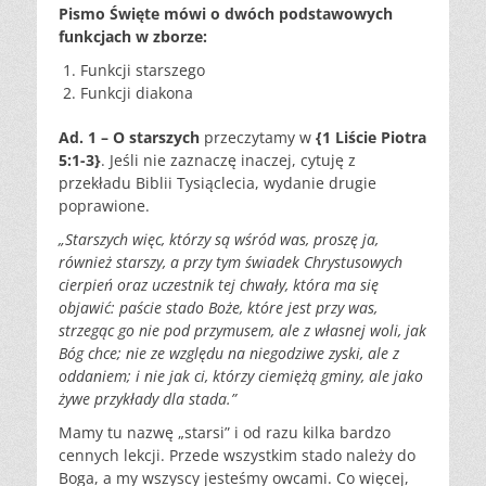
Pismo Święte mówi o dwóch podstawowych
funkcjach w zborze:
Funkcji starszego
Funkcji diakona
Ad. 1 – O starszych
przeczytamy w
{1 Liście Piotra
5:1-3}
. Jeśli nie zaznaczę inaczej, cytuję z
przekładu Biblii Tysiąclecia, wydanie drugie
poprawione.
„Starszych więc, którzy są wśród was, proszę ja,
również starszy, a przy tym świadek Chrystusowych
cierpień oraz uczestnik tej chwały, która ma się
objawić: paście stado Boże, które jest przy was,
strzegąc go nie pod przymusem, ale z własnej woli, jak
Bóg chce; nie ze względu na niegodziwe zyski, ale z
oddaniem; i nie jak ci, którzy ciemiężą gminy, ale jako
żywe przykłady dla stada.”
Mamy tu nazwę „starsi” i od razu kilka bardzo
cennych lekcji. Przede wszystkim stado należy do
Boga, a my wszyscy jesteśmy owcami. Co więcej,