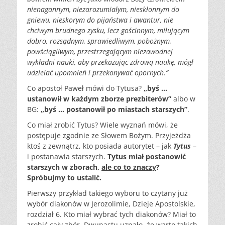
nienagannym, niezarozumiałym, nieskłonnym do
gniewu, nieskorym do pijaństwa i awantur, nie
chciwym brudnego zysku, lecz gościnnym, miłującym
dobro, rozsądnym, sprawiedliwym, pobożnym,
powściągliwym, przestrzegającym niezawodnej
wykładni nauki, aby przekazując zdrową naukę, mógł
udzielać upomnień i przekonywać opornych.”
Co apostoł Paweł mówi do Tytusa?
„byś …
ustanowił w każdym zborze prezbiterów”
albo w
BG:
„byś … postanowił po miastach starszych”
.
Co miał zrobić Tytus? Wiele wyznań mówi, że
postępuje zgodnie ze Słowem Bożym. Przyjeżdża
ktoś z zewnątrz, kto posiada autorytet – jak
Tytus
–
i postanawia starszych.
Tytus miał postanowić
starszych w zborach,
ale co to znaczy
?
Spróbujmy to ustalić.
Pierwszy przykład takiego wyboru to czytany już
wybór diakonów w Jerozolimie, Dzieje Apostolskie,
rozdział 6. Kto miał wybrać tych diakonów? Miał to
zrobić cały zbór. Dwunastu uznało, że warto takich