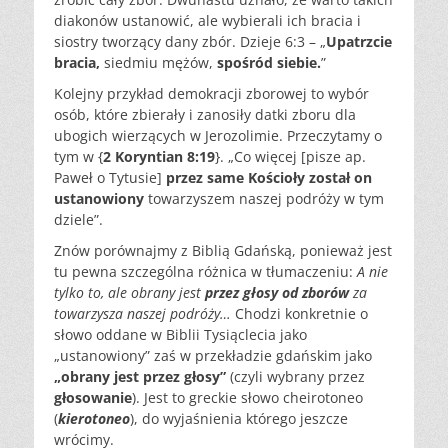
diakonów ustanowić, ale wybierali ich bracia i
siostry tworzący dany zbór. Dzieje 6:3 – „
Upatrzcie
bracia,
siedmiu mężów,
spośród siebie.
”
Kolejny przykład demokracji zborowej to wybór
osób, które zbierały i zanosiły datki zboru dla
ubogich wierzących w Jerozolimie. Przeczytamy o
tym w {
2 Koryntian 8:19
}. „Co więcej [pisze ap.
Paweł o Tytusie]
przez same Kościoły został on
ustanowiony
towarzyszem naszej podróży w tym
dziele”.
Znów porównajmy z Biblią Gdańską, ponieważ jest
tu pewna szczególna różnica w tłumaczeniu:
A nie
tylko to, ale obrany jest
przez głosy od zborów
za
towarzysza naszej podróży…
Chodzi konkretnie o
słowo oddane w Biblii Tysiąclecia jako
„ustanowiony” zaś w przekładzie gdańskim jako
„obrany jest przez głosy”
(czyli wybrany przez
głosowanie
). Jest to greckie słowo cheirotoneo
(
kierotoneo
), do wyjaśnienia którego jeszcze
wrócimy.