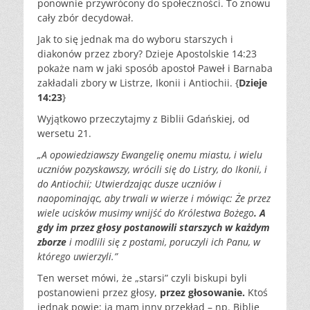
ponownie przywrócony do społeczności. To znowu
cały zbór decydował.
Jak to się jednak ma do wyboru starszych i
diakonów przez zbory? Dzieje Apostolskie 14:23
pokaże nam w jaki sposób apostoł Paweł i Barnaba
zakładali zbory w Listrze, Ikonii i Antiochii. {
Dzieje
14:23
}
Wyjątkowo przeczytajmy z Biblii Gdańskiej, od
wersetu 21.
„A opowiedziawszy Ewangelię onemu miastu, i wielu
uczniów pozyskawszy, wrócili się do Listry, do Ikonii, i
do Antiochii; Utwierdzając dusze uczniów i
naopominając, aby trwali w wierze i mówiąc: Że przez
wiele ucisków musimy wnijść do Królestwa Bożego
. A
gdy im przez głosy postanowili starszych w każdym
zborze
i modlili się z postami, poruczyli ich Panu, w
którego uwierzyli.”
Ten werset mówi, że „starsi” czyli biskupi byli
postanowieni przez głosy,
przez głosowanie.
Ktoś
jednak powie: ja mam inny przekład – np. Biblię