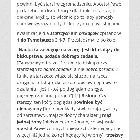
powinni być starsi w zgromadzeniu. Apostoł Paweł
podał zborom kwalifikacje dla funkcji starszego i
diakona. Myślę, że właśnie po to, aby pomogły
nam we wskazaniu tych, którzy mają być sługami.
Kwalifikacje dla
starszych
lub
biskupów
opisano w
1 do Tymoteusza 3:1-7
. Prześledźmy je po kolei:
„
Nauka ta zasługuje na wiarę. Jeśli ktoś dąży do
biskupstwa, pożąda dobrego zadania.
[Zauważmy od razu, że funkcja biskupa czy
starszego to
dobre zadanie
, a nie
dobra posada
. Z
funkcją starszego wiąże się służba na rzecz
drugich. Tekst grecki jeszcze dosłowniej mówi o
działaniu: „jeśli ktoś
po doglądanie
sięga,
pięknego zadania pożąda”] [2]
Biskup
[Czyli
starszy; ten który dogląda]
powinien być
nienaganny
[inne przekłady stwierdzają: „wolny
od zarzutów”, „mający dobry charakter”]
mąż
jednej żony
[niekoniecznie żonaty, co wyjaśnia
apostoł Paweł w innych miejscach; ale mający nie
więcej niż jedną żonę i będący jej wierny],
trzeźwy