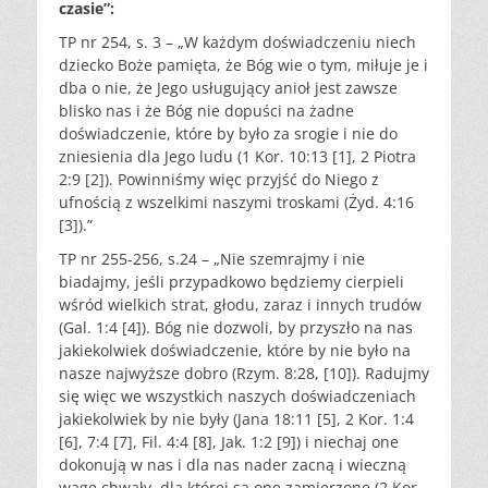
czasie”:
TP nr 254, s. 3 – „W każdym doświadczeniu niech
dziecko Boże pamięta, że Bóg wie o tym, miłuje je i
dba o nie, że Jego usługujący anioł jest zawsze
blisko nas i że Bóg nie dopuści na żadne
doświadczenie, które by było za srogie i nie do
zniesienia dla Jego ludu (1 Kor. 10:13 [1], 2 Piotra
2:9 [2]). Powinniśmy więc przyjść do Niego z
ufnością z wszelkimi naszymi troskami (Żyd. 4:16
[3]).”
TP nr 255-256, s.24 – „Nie szemrajmy i nie
biadajmy, jeśli przypadkowo będziemy cierpieli
wśród wielkich strat, głodu, zaraz i innych trudów
(Gal. 1:4 [4]). Bóg nie dozwoli, by przyszło na nas
jakiekolwiek doświadczenie, które by nie było na
nasze najwyższe dobro (Rzym. 8:28, [10]). Radujmy
się więc we wszystkich naszych doświadczeniach
jakiekolwiek by nie były (Jana 18:11 [5], 2 Kor. 1:4
[6], 7:4 [7], Fil. 4:4 [8], Jak. 1:2 [9]) i niechaj one
dokonują w nas i dla nas nader zacną i wieczną
wagę chwały, dla której są one zamierzone (2 Kor.