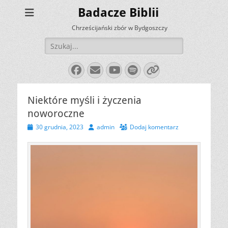
Badacze Biblii
Chrześcijański zbór w Bydgoszczy
Szukaj:
Facebook
E-
YouTube
Spotify
Link
mail
Niektóre myśli i życzenia
noworoczne
Opublikowano
Autor
30 grudnia, 2023
admin
Dodaj komentarz