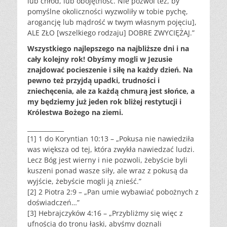
lub chłód, lub obojętność. Nie pozwól też, by
pomyślne okoliczności wyzwoliły w tobie pychę,
arogancję lub mądrość w twym własnym pojęciu],
ALE ZŁO [wszelkiego rodzaju] DOBRE ZWYCIĘŻAJ.”
Wszystkiego najlepszego na najbliższe dni i na
cały kolejny rok! Obyśmy mogli w Jezusie
znajdować pocieszenie i siłę na każdy dzień. Na
pewno też przyjdą upadki, trudności i
zniechęcenia, ale za każdą chmurą jest słońce, a
my będziemy już jeden rok bliżej restytucji i
Królestwa Bożego na ziemi.
____________
[1] 1 do Koryntian 10:13 – „Pokusa nie nawiedziła
was większa od tej, która zwykła nawiedzać ludzi.
Lecz Bóg jest wierny i nie pozwoli, żebyście byli
kuszeni ponad wasze siły, ale wraz z pokusą da
wyjście, żebyście mogli ją znieść.”
[2] 2 Piotra 2:9 – „Pan umie wybawiać pobożnych z
doświadczeń…”
[3] Hebrajczyków 4:16 – „Przybliżmy się więc z
ufnością do tronu łaski, abyśmy doznali