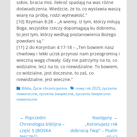
sobie, bracia moi, ilekroć spadają na was różne
doświadczenia. Wiedzcie, że to, co wystawia waszą
wiarę na próbę, rodzi wytrwałość.”
[10] Rzymian 8:28 – „A wiemy, iż tym, którzy miłują
Boga, wszystkie rzeczy dopomagają ku dobremu,
to jest tym, którzy według postanowienia Bożego
powołani są.”
[11] 2 do Koryntian 4:17-18 – „Ten bowiem nasz
chwilowy i lekki ucisk przynosi nam przeogromną i
wieczną wagę chwały; Gdy nie patrzymy na to, co
widzialne, lecz na to, co niewidzialne. To bowiem,
co widzialne, jest doczesne, to zaś, co
niewidzialne, jest wieczne.”
Kategorii
Tagów
Biblia
,
Życie chrześcijanina
nowy rok 2023
,
życzenia
noworoczne
,
życzenia świąteczne
,
życzenia świąteczno-
noworoczne
Nawigacja
← Poprzedni
Następny →
Poprzedni
Następny
Chronologia biblijna –
„Koronujesz rok
wpisu
wpis:
wpis:
część 5 [BOSKA
dobrocią Twą!” – Psalm
PIECZĘĆ]
65:12