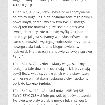
4:17,18 [11]).”
TP nr 324, s. 70 – „Pokój Boży słodko spoczywa na
obietnicy Boga, iż On da posiadaczowi tego pokoju
nowy umysł, serce i wolę w tym życiu. Dlatego
pokój ten nie martwi się, że Bóg nie dotrzyma
swojej obietnicy. Nie trapi się myślą, że upadnie,
tak długo jak jest staranny w posłuszeństwie. To
samo stanowisko występuje odnośnie otrzymania
nowego ciała i udzielania błogosławieństw
ludzkości. Nie troszczy się, powierza swoją sprawę
Panu.”
TP nr 324, s. 72 – „Niech wiatry wieją, sztormy
szaleją, a fale dowolnie uderzają – ci, którzy mają
pokój Boży, wiedzą, że okręt ich wiary stawi czoła
tym wszystkim atakom i osiągną cichy i spokojny
port, do którego żeglują.”
TP nr 342, s. 110 – „Apostoł mówi: NIE DAJ SIĘ
ZWYCIĘŻYĆ ZŁEMU [nie pozwól, by doświadczenia
życiowe wywołały u ciebie gorycz lub mściwość,