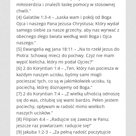
miłosierdzia i znaleźli łaskę pomocy w stosownej
chwili.”
[4] Galatów 1:3-4 – „Łaska wam i pokój od Boga
Ojca i naszego Pana Jezusa Chrystusa; Który wydał
samego siebie za nasze grzechy, aby nas wyrwać z
obecnego złego świata według woli Boga i Ojca
naszego.”
[5] Ewangelia wg Jana 18:11 – „Na to rzekł Jezus do
Piotra: Schowaj miecz do pochwy. Czyż nie mam
wypić kielicha, który mi podał Ojciec?”
[6] 2 do Koryntian 1:4 – „Ten, który nas pociesza w
każdym naszym ucisku, byśmy sami mogli
pocieszać tych, co są w jakimkolwiek ucisku, tą
pociechą, której doznajemy od Boga.”
[7] 2 do Koryntian 7:4 – „Z wielką ufnością odnoszę
się do was, chlubię się wami bardzo. Pełen jestem
pociechy, opływam w radość mimo wielkich
naszych ucisków.”
[8] Filipian 4:4 – „Radujcie się zawsze w Panu;
jeszcze raz powtarzam: radujcie się!”
[9] Jakuba 1:2-3 – „Za pełną radość poczytujcie