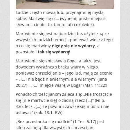
Ludzie często mówią lub, przynajmniej myślą
sobie: Martwię się o … (wypełnij puste miejsce
słowami: ciebie, to, tamto lub cokolwiek).
Martwienie się jest najbardziej bezużyteczną ze
wszystkich ludzkich emocji, ponieważ wiele z tego,
o co się martwimy
nigdy się nie wydarzy
, a
pozostałe
i tak się wydarzą
!
Martwienie się zniesławia Boga, a także jest
dowodem wyraźnego braku wiary w Niego,
ponieważ chrześcijanie – Jego lud, mają zalecenie
– „[…] nie bądź niewiernym, ale wiernym” (Jana
20:27) i „[…] miejcie wiarę w Boga” (Mar. 11:22)!
Ponadto chrześcijanom zaleca się: „Nie troszczcie
się [nie martwcie się] o żadną rzecz […]” (Filip.
4:6), lecz „[…] że powinni zawsze się modlić i nie
ustawać” (Łuk. 18:1, BW)!
„Bez przestanku się módlcie” (1 Tes. 5:17) jest
silną zachętą dla wszystkich chrześcijan,