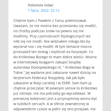
Polemista
mówi:
7 lipca, 2022: 22:12
Chętnie bym z Pawłem z Tarsu polemizował.
Uważam, że nie można bez przestanku się modlić,
no choćby podczas snów na pewno się nie
modlimy. Przy czynnościach fizjologicznych też
nikt się nie modli. Nie widziałem nikogo kto by
wycierał nos i się modlił. W tym temacie mocno
przesadził ten teolog i myśliciel ex-faryzejski. Co
do Królestwa Bożego to mam dobre wieści. Można
w internetowej księgarni zakupić książkę
autorstwa Dostojewskiego nt. ” Królestwo Boga w
Tobie.” Jej wydanie jest zakazane nawet dzisiaj na
terytorium Federacji Rosyjskiej, tak jak było
zakazane w Rosji carskiej i w ZSRR. Sam bym ją
chętnie przeczytał. W pewnym sensie to Królestwo
już istnieje, nie ma potrzeby go wyczekiwać. W
pierwszej kolejności jest a przynajmniej winno być
w ludzkich sercach. A w sferze zewnętrznej w
odpowiednim czasie w pełni się ono przejawi, nie