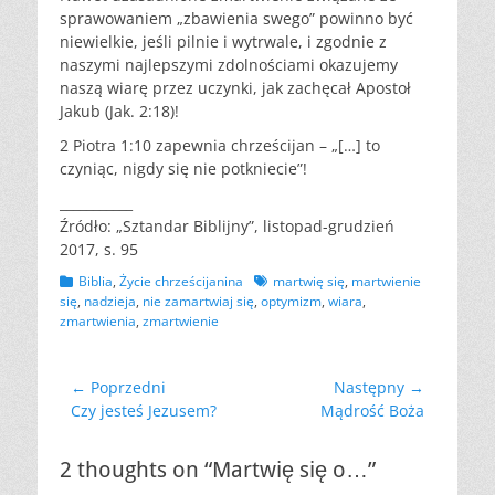
sprawowaniem „zbawienia swego” powinno być
niewielkie, jeśli pilnie i wytrwale, i zgodnie z
naszymi najlepszymi zdolnościami okazujemy
naszą wiarę przez uczynki, jak zachęcał Apostoł
Jakub (Jak. 2:18)!
2 Piotra 1:10 zapewnia chrześcijan – „[…] to
czyniąc, nigdy się nie potkniecie”!
___________
Źródło: „Sztandar Biblijny”, listopad-grudzień
2017, s. 95
Kategorii
Tagów
Biblia
,
Życie chrześcijanina
martwię się
,
martwienie
się
,
nadzieja
,
nie zamartwiaj się
,
optymizm
,
wiara
,
zmartwienia
,
zmartwienie
Nawigacja
← Poprzedni
Następny →
Poprzedni
Następny
Czy jesteś Jezusem?
Mądrość Boża
wpisu
wpis:
wpis:
2 thoughts on “Martwię się o…”