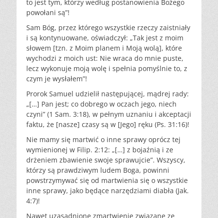
to jest tym, którzy według postanowienia Bożego
powołani są”!
Sam Bóg, przez którego wszystkie rzeczy zaistniały
i są kontynuowane, oświadczył: „Tak jest z moim
słowem [tzn. z Moim planem i Moją wolą], które
wychodzi z moich ust: Nie wraca do mnie puste,
lecz wykonuje moją wolę i spełnia pomyślnie to, z
czym je wysłałem”!
Prorok Samuel udzielił następującej, mądrej rady:
„[…] Pan jest; co dobrego w oczach jego, niech
czyni” (1 Sam. 3:18), w pełnym uznaniu i akceptacji
faktu, że [nasze] czasy są w [Jego] ręku (Ps. 31:16)!
Nie mamy się martwić o inne sprawy oprócz tej
wymienionej w Filip. 2:12: „[…] z bojaźnią i ze
drżeniem zbawienie swoje sprawujcie”. Wszyscy,
którzy są prawdziwym ludem Boga, powinni
powstrzymywać się od martwienia się o wszystkie
inne sprawy, jako będące narzędziami diabła (Jak.
4:7)!
Nawet uzasadnione zmartwienie związane ze