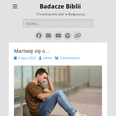
Badacze Biblii
Chrześcijański zbór w Bydgoszczy
Szukaj:
Facebook
E-
YouTube
Spotify
Link
mail
Martwię się o…
Opublikowano
Autor
2 lipca, 2022
admin
2 komentarze