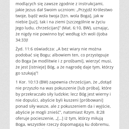
modlących się zawsze zgodnie z instrukcjami,
jakie Jezus dał Swoim uczniom: „Przyjdź Królestwo
twoje, bądź wola twoja [tzn. wola Boga], jak w
niebie [już], tak i na ziemi [szczególnie w życiu
Jego ludu, chrześcijan]” (Mat. 6:10, BW), uznając,
że nigdy nie powinno być według ich woli (Ijoba
34:33)!
Żyd. 11:6 oświadcza: „A bez wiary nie można
podobać się Bogu; albowiem ten, co przystępuje
do Boga [w modlitwie i z prośbami], wierzyć musi,
że jest [istnieje] Bóg, a że nagrodę daje tym, którzy
go szukają”!
1 Kor. 10:13 (BW) zapewnia chrześcijan, że „dotąd
nie przyszło na was pokuszenie [lub próba], które
by przekraczało siły ludzkie; lecz Bóg jest wierny i
nie dopuści, abyście byli kuszeni [próbowani]
ponad siły wasze, ale z pokuszeniem da i wyjście,
abyście je mogli znieść”, natomiast Rzym. 8:28
oferuje pocieszenie, „[…] iż tym, którzy miłują
Boga, wszystkie rzeczy dopomagają ku dobremu,