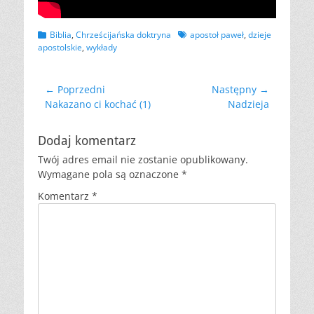
Kategorii
Tagów
Biblia
,
Chrześcijańska doktryna
apostoł paweł
,
dzieje
apostolskie
,
wykłady
Nawigacja
← Poprzedni
Następny →
Poprzedni
Następny
Nakazano ci kochać (1)
Nadzieja
wpisu
wpis:
wpis:
Dodaj komentarz
Twój adres email nie zostanie opublikowany.
Wymagane pola są oznaczone
*
Komentarz
*