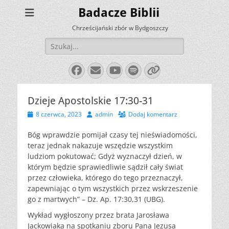
Badacze Biblii
Chrześcijański zbór w Bydgoszczy
Szukaj:
Facebook
E-
YouTube
Spotify
Link
mail
Dzieje Apostolskie 17:30-31
Opublikowano
Autor
8 czerwca, 2023
admin
Dodaj komentarz
Bóg wprawdzie pomijał czasy tej nieświadomości,
teraz jednak nakazuje wszędzie wszystkim
ludziom pokutować; Gdyż wyznaczył dzień, w
którym będzie sprawiedliwie sądził cały świat
przez człowieka, którego do tego przeznaczył,
zapewniając o tym wszystkich przez wskrzeszenie
go z martwych” – Dz. Ap. 17:30,31 (UBG).
Wykład wygłoszony przez brata Jarosława
Jackowiaka na spotkaniu zboru Pana Jezusa