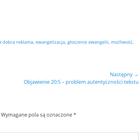
agów
dobra reklama
,
ewangelizacja
,
głoszenie ewangelii
,
możliwość
,
Następny →
Następny
Objawienie 20:5 – problem autentyczności tekstu
wpis:
Wymagane pola są oznaczone
*