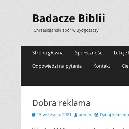
Badacze Biblii
Chrześcijański zbór w Bydgoszczy
Menu
Przejdź
Strona główna
Społeczność
Lekcje 
do
zawartości
Odpowiedzi na pytania
Kontakt
Cie
Dobra reklama
Opublikowano
Autor
15 września, 2021
admin
Dodaj komenta