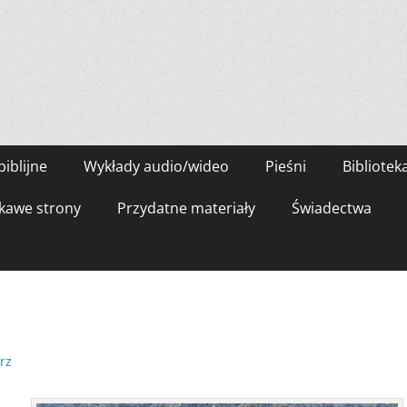
biblijne
Wykłady audio/wideo
Pieśni
Bibliotek
kawe strony
Przydatne materiały
Świadectwa
rz