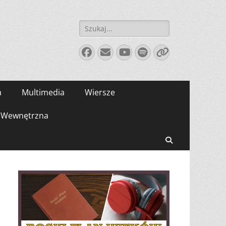
Szukaj:
Facebook
E-
YouTube
Spotify
Link
mail
a
Multimedia
Wiersze
Wewnętrzna
Search