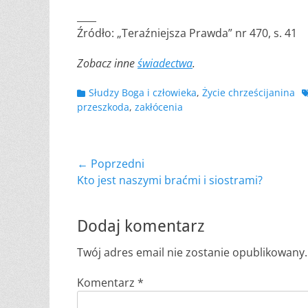
____
Źródło: „Teraźniejsza Prawda” nr 470, s. 41
Zobacz inne
świadectwa
.
Kategorii
T
Słudzy Boga i człowieka
,
Życie chrześcijanina
przeszkoda
,
zakłócenia
Nawigacja
← Poprzedni
Poprzedni
Kto jest naszymi braćmi i siostrami?
wpisu
wpis:
Dodaj komentarz
Twój adres email nie zostanie opublikowany.
Komentarz
*