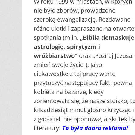
W roku 1999 w miastach, w których
nie było zborów, prowadzono
szeroką ewangelizację. Rozdawano
różne ulotki i zapraszano na otwarte
spotkania (m.in.
„Biblia demaskuje
astrologię, spirytyzm i
wróżbiarstwo”
oraz „Poznaj Jezusa 
zmień swoje życie”). Jako
ciekawostkę z tej pracy warto
przytoczyć następujący fakt: pewna
kobieta na bazarze, kiedy
zorientowała się, że nasze stoisko, t
kilkadziesiąt minut głośno krzycząc i
z głosicieli nie oponował, a skutek b
literatury.
To była dobra reklama!