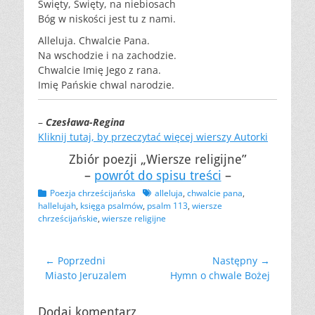
Święty, Święty, na niebiosach
Bóg w niskości jest tu z nami.
Alleluja. Chwalcie Pana.
Na wschodzie i na zachodzie.
Chwalcie Imię Jego z rana.
Imię Pańskie chwal narodzie.
–
Czesława-Regina
Kliknij tutaj, by przeczytać więcej wierszy Autorki
Zbiór poezji „Wiersze religijne”
–
powrót do spisu treści
–
Kategorii
Tagów
Poezja chrześcijańska
alleluja
,
chwalcie pana
,
hallelujah
,
księga psalmów
,
psalm 113
,
wiersze
chrześcijańskie
,
wiersze religijne
Nawigacja
← Poprzedni
Następny →
Poprzedni
Następny
Miasto Jeruzalem
Hymn o chwale Bożej
wpisu
wpis:
wpis:
Dodaj komentarz