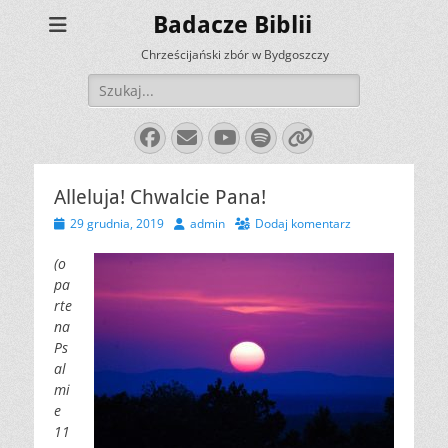
Badacze Biblii
Chrześcijański zbór w Bydgoszczy
Szukaj:
Facebook
E-
YouTube
Spotify
Link
mail
Alleluja! Chwalcie Pana!
Opublikowano
Autor
29 grudnia, 2019
admin
Dodaj komentarz
(o
pa
rte
na
Ps
al
mi
e
11