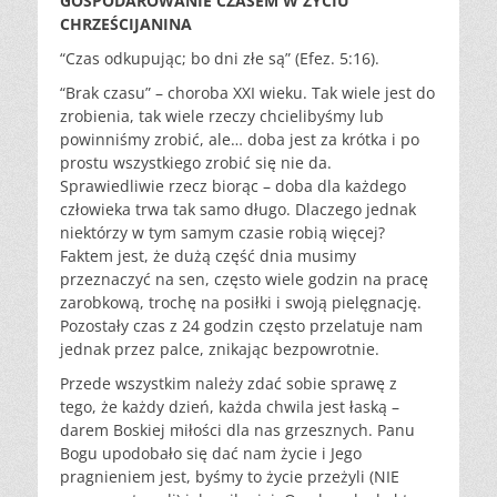
GOSPODAROWANIE CZASEM W ŻYCIU
CHRZEŚCIJANINA
“Czas odkupując; bo dni złe są” (Efez. 5:16).
“Brak czasu” – choroba XXI wieku. Tak wiele jest do
zrobienia, tak wiele rzeczy chcielibyśmy lub
powinniśmy zrobić, ale… doba jest za krótka i po
prostu wszystkiego zrobić się nie da.
Sprawiedliwie rzecz biorąc – doba dla każdego
człowieka trwa tak samo długo. Dlaczego jednak
niektórzy w tym samym czasie robią więcej?
Faktem jest, że dużą część dnia musimy
przeznaczyć na sen, często wiele godzin na pracę
zarobkową, trochę na posiłki i swoją pielęgnację.
Pozostały czas z 24 godzin często przelatuje nam
jednak przez palce, znikając bezpowrotnie.
Przede wszystkim należy zdać sobie sprawę z
tego, że każdy dzień, każda chwila jest łaską –
darem Boskiej miłości dla nas grzesznych. Panu
Bogu upodobało się dać nam życie i Jego
pragnieniem jest, byśmy to życie przeżyli (NIE