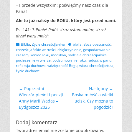
– I przede wszystkim: poświęćmy nasz czas dla
Pana!
Ale to już należy do ROKU, który jest przed nami.
Ps. 141: 3
Panie! Połóż straż ustom moim; strzeż
drzwi warg moich.
Kategorii
Tagów
Biblia
,
Życie chrześcijanina
biblia
,
Boża opatrzność
,
chrześcijańskie wartości
,
dziękczynienie
,
gospodarowanie
czasem
,
koniec roku
,
modlitwa
,
nadzieja chrześcijańska
,
pocieszenie w wierze
,
podsumowanie roku
,
radość w panu
,
refleksja duchowa
,
wdzięczność Bogu
,
wiara chrześcijańska
,
życie duchowe
Nawigacja
← Poprzedni
Następny →
Poprzedni
Następny
Wieczór pieśni i poezji
Boska miłość a wielki
wpisu
wpis:
wpis:
Anny Marii Wadas –
ucisk. Czy można to
Bydgoszcz 2025
pogodzić?
Dodaj komentarz
Twój adres email nie zostanie opublikowany.