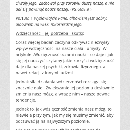
chwały jego. Zachował przy zdrowiu duszę naszę, a nie
dał się powinąć nodze naszej.
(PS.66:8,9 )
Ps.136: 1
Wysławiajcie Pana, albowiem jest dobry;
albowiem na wieki miłosierdzie jego.
Wdzięczność – jej potrzeba i skutki
:
Coraz więcej badań zaczyna odkrywać niezwykły
wpływ wdzięczności na nasze ciała i umysły. W
artykule „Wdzięczność oczami nauki – co daje i jak
się jej nauczyć” czytamy jakie korzyści wdzięczność
daje dla naszej psychiki, zdrowia fizycznego, a
nawet relacji z innymi ludźmi.
Jednak siła działania wdzięczności rozciąga się
znacznie dalej. Zwiększanie jej poziomu dosłownie
zmienia nasz mózg, a wraz z nim – nasze pewne
tendencje.
Jednak to, jak wdzięczność zmienia nasz mózg, to
niewiele przy tym, jak my się musimy zmienić, aby
odczuwać ją na najwyższym poziomie.