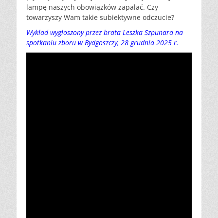
lampę naszych obowiązków zapalać. Czy
towarzyszy Wam takie subiektywne odczucie?
Wykład wygłoszony przez brata Leszka Szpunara na
spotkaniu zboru w Bydgoszczy, 28 grudnia 2025 r.