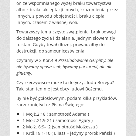
on ze wspomnianego wyżej braku towarzystwa
albo z braku akceptacji innych, zrozumienia przez
innych, z powodu obojętności, braku ciepła
innych, czasem z własnej woli.
Towarzyszy temu często zwątpienie, brak odwagi
do dalszego życia i działania. Jednym słowem zły
to stan. Gdyby trwał dłużej, prowadziłby do
destrukcji, do samounicestwienia.
Czytamy w 2 Kor.4:9
Prześladowanie cierpimy, ale
nie bywamy opuszczeni; bywamy porzuceni, ale nie
giniemy.
Czy rzeczywiście może to dotyczyć ludu Bożego?
Tak, stan ten nie jest obcy ludowi Bożemu.
By nie być gołosłownym, podam kilka przykładów,
zaczerpniętych z Pisma Świętego:
1 Mojż.2:18 ( samotność Adama )
1 Mojż.21:9-21 ( samotność Agary )
2 Mojż. 6:9-12 (samotność Mojżesza )
1 Król.19:1-10 ( Eliasz – jedyny prorok Pański )