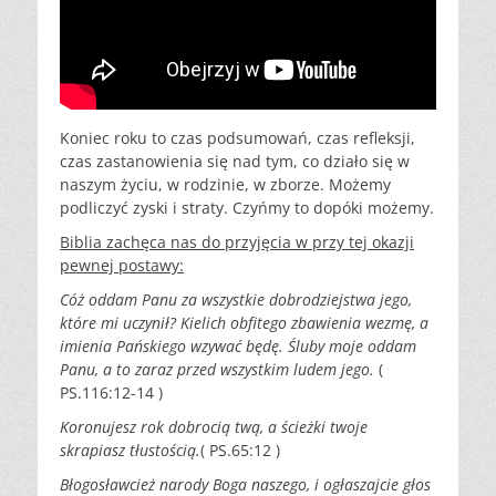
Koniec roku to czas podsumowań, czas refleksji,
czas zastanowienia się nad tym, co działo się w
naszym życiu, w rodzinie, w zborze. Możemy
podliczyć zyski i straty. Czyńmy to dopóki możemy.
Biblia zachęca nas do przyjęcia w przy tej okazji
pewnej postawy:
Cóż oddam Panu za wszystkie dobrodziejstwa jego,
które mi uczynił? Kielich obfitego zbawienia wezmę, a
imienia Pańskiego wzywać będę. Śluby moje oddam
Panu, a to zaraz przed wszystkim ludem jego.
(
PS.116:12-14 )
Koronujesz rok dobrocią twą, a ścieżki twoje
skrapiasz tłustością.
( PS.65:12 )
Błogosławcież narody Boga naszego, i ogłaszajcie głos