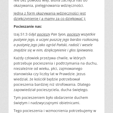
Nie bez powodu więc Biblia zachęca nas do
okazywania, pielęgnowania wdzięczności.
Jedną z form okazywania wdzięczności jest
dziękczynienie ( a mamy za co dziękować ):
Pocieszanie nas:
Izaj.51:3
Gdyż
pocieszy
Pan Syon,
pocieszy
wszystkie
pustynie jego, a uczyni puszczę jego bardzo rozkoszną,
a pustynię jego jako ogród Pański, radość i wesele
znajdzie się w nim, dziękczynienie i głos śpiewania.
Każdy człowiek przeżywa chwile, w których
potrzebuje pocieszenia i podtrzymania na duchu,
niezależnie od wieku, płci, zajmowanego
stanowiska czy liczby lat w Prawdzie. Jezus
wiedział, że kościół będzie potrzebował
pocieszenia bardziej niż strofowania. Dlatego
zapowiedział pocieszyciela, ducha świętego.
Tym pocieszeniem było obdarzenie duchem
świętym i nadzwyczajnymi obietnicami.
Tego pocieszenia i wzmocnienia potrzebujemy w