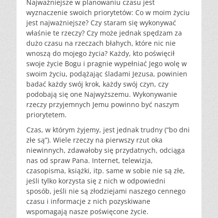
Najważniejsze w planowaniu czasu jest
wyznaczenie swoich priorytetów: Co w moim życiu
jest najważniejsze? Czy staram się wykonywać
właśnie te rzeczy? Czy może jednak spędzam za
dużo czasu na rzeczach błahych, które nic nie
wnoszą do mojego życia? Każdy, kto poświęcił
swoje życie Bogu i pragnie wypełniać Jego wolę w
swoim życiu, podążając śladami Jezusa, powinien
badać każdy swój krok, każdy swój czyn, czy
podobają się one Najwyższemu. Wykonywanie
rzeczy przyjemnych Jemu powinno być naszym
priorytetem.
Czas, w którym żyjemy, jest jednak trudny (“bo dni
złe są”). Wiele rzeczy na pierwszy rzut oka
niewinnych, zdawałoby się przydatnych, odciąga
nas od spraw Pana. Internet, telewizja,
czasopisma, książki, itp. same w sobie nie są złe,
jeśli tylko korzysta się z nich w odpowiedni
sposób, jeśli nie są złodziejami naszego cennego
czasu i informacje z nich pozyskiwane
wspomagają nasze poświęcone życie.