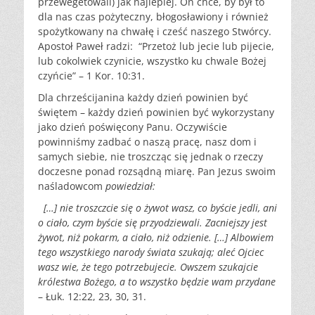
przewegetowali) jak najlepiej. On chce, by był to
dla nas czas pożyteczny, błogosławiony i również
spożytkowany na chwałę i cześć naszego Stwórcy.
Apostoł Paweł radzi: “Przetoż lub jecie lub pijecie,
lub cokolwiek czynicie, wszystko ku chwale Bożej
czyńcie” – 1 Kor. 10:31.
Dla chrześcijanina każdy dzień powinien być
świętem – każdy dzień powinien być wykorzystany
jako dzień poświęcony Panu. Oczywiście
powinniśmy zadbać o naszą pracę, nasz dom i
samych siebie, nie troszcząc się jednak o rzeczy
doczesne ponad rozsądną miarę. Pan Jezus swoim
naśladowcom
powiedział:
[…] nie troszczcie się o żywot wasz, co byście jedli, ani
o ciało, czym byście się przyodziewali. Zacniejszy jest
żywot, niż pokarm, a ciało, niż odzienie. […] Albowiem
tego wszystkiego narody świata szukają; aleć Ojciec
wasz wie, że tego potrzebujecie. Owszem szukajcie
królestwa Bożego, a to wszystko będzie wam przydane
– Łuk. 12:22, 23, 30, 31.