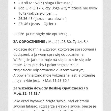
2 Król.6: 15-17 ( sługa Elizeusza )
Ijob 3; 4:5; 17:7; czy Boga w tym czasie nie było?
To tak jak ze słońcem …
26:36-45 ( Jezus – uczniowie )
27: 46 ( Jezus – Ojciec )
PIEŚŃ: Ja cię nigdy nie opuszczę…
ZA ODPOCZNIENIE
/ Mat.11: 28-30; Żyd.4: 3 /
Pójdźcie do mnie wszyscy, którzyście spracowani i
obciążeni, a Ja wam sprawię odpocznienie;
Weźmijcie jarzmo moje na się, a uczcie się ode
mnie, żem Ja cichy i pokornego serca; a
znajdziecie odpocznienie duszom waszym;
Albowiem jarzmo moje wdzięczne jest, a brzemię
moje lekkie jest. / Mat.11:28-30 /
Za wszelkie dowody Boskiej Opatrzności / 5
Mojż.32: 11,12 /
Jako orzeł wybawia orlęta swoje, nad orlętami
swoimi latając, rozszerza skrzydła swoje, bierze je