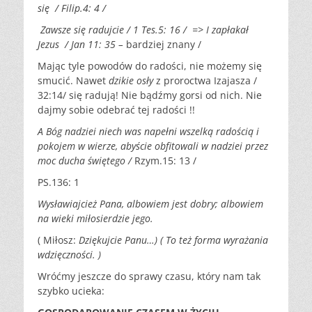
się / Filip.4: 4 /
Zawsze się radujcie / 1 Tes.5: 16 / => I zapłakał
Jezus / Jan 11: 35 –
bardziej znany /
Mając tyle powodów do radości, nie możemy się
smucić. Nawet
dzikie osły
z proroctwa Izajasza /
32:14/ się radują! Nie bądźmy gorsi od nich. Nie
dajmy sobie odebrać tej radości !!
A Bóg nadziei niech was napełni wszelką radością i
pokojem w wierze, abyście obfitowali w nadziei przez
moc ducha świętego /
Rzym.15: 13 /
PS.136: 1
Wysławiajcież Pana, albowiem jest dobry; albowiem
na wieki miłosierdzie jego.
( Miłosz:
Dziękujcie Panu…) ( To też forma wyrażania
wdzięczności. )
Wróćmy jeszcze do sprawy czasu, który nam tak
szybko ucieka: