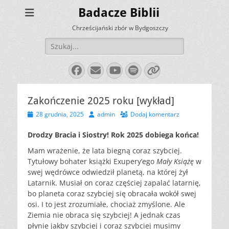
Badacze Biblii
Chrześcijański zbór w Bydgoszczy
Szukaj:
Facebook
E-
YouTube
Spotify
Link
mail
Zakończenie 2025 roku [wykład]
Opublikowano
Autor
28 grudnia, 2025
admin
Dodaj komentarz
Drodzy Bracia i Siostry! Rok 2025 dobiega końca!
Mam wrażenie, że lata biegną coraz szybciej.
Tytułowy bohater książki Exupery’ego
Mały Książę
w
swej wędrówce odwiedził planetą, na której żył
Latarnik. Musiał on coraz częściej zapalać latarnię,
bo planeta coraz szybciej się obracała wokół swej
osi. I to jest zrozumiałe, chociaż zmyślone. Ale
Ziemia nie obraca się szybciej! A jednak czas
płynie jakby szybciej i coraz szybciej musimy