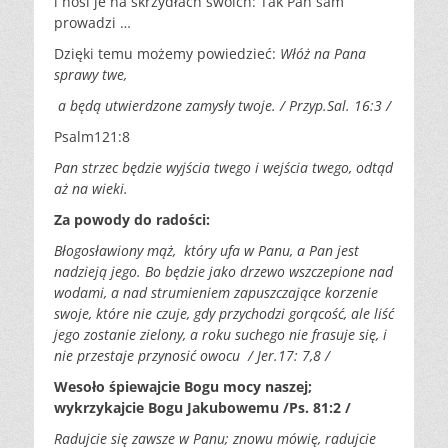
i nosi je na skrzydłach swoich: Tak Pan sam
prowadzi …
Dzięki temu możemy powiedzieć:
Włóż na Pana
sprawy twe,
a będą utwierdzone zamysły twoje. / Przyp.Sal. 16:3 /
Psalm121:8
Pan strzec będzie wyjścia twego i wejścia twego, odtąd
aż na wieki.
Za powody do radości:
Błogosławiony mąż, który ufa w Panu, a Pan jest
nadzieją jego. Bo będzie jako drzewo wszczepione nad
wodami, a nad strumieniem zapuszczające korzenie
swoje, które nie czuje, gdy przychodzi gorącość, ale liść
jego zostanie zielony, a roku suchego nie frasuje się, i
nie przestaje przynosić owocu / Jer.17: 7,8 /
Wesoło śpiewajcie Bogu mocy naszej;
wykrzykajcie Bogu Jakubowemu /Ps. 81:2 /
Radujcie się zawsze w Panu; znowu mówię, radujcie