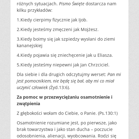
różnych sytuacjach.
Pismo Święte
dostarcza nam
kilku przykładów:
1.Kiedy cierpimy fizycznie jak Ijob.
2.Kiedy jesteśmy zmęczeni jak Mojżesz.
3.Kiedy boimy się jak szpiedzy wysłani do ziemi
kananejskiej
4.Kiedy pojawia się zniechęcenie jak u Eliasza.
5.Kiedy jesteśmy niepewni jak Jan Chrzciciel.
Dla siebie i dla drugich odczytujmy werset:
Pan mi
jest pomocnikiem, nie będę się bał, aby mi co miał
uczynić człowiek (
Żyd.13:6).
Za pomoc w przezwyciężaniu osamotnienie i
zwątpienia
Z głębokości wołam do Ciebie, o Panie. (Ps.130:1)
Osamotnienie rozumiane jest, po pierwsze, jako
brak towarzystwa i jako stan ducha – poczucie
odosobnienia, alienacji, wyobcowania. Rodzi się